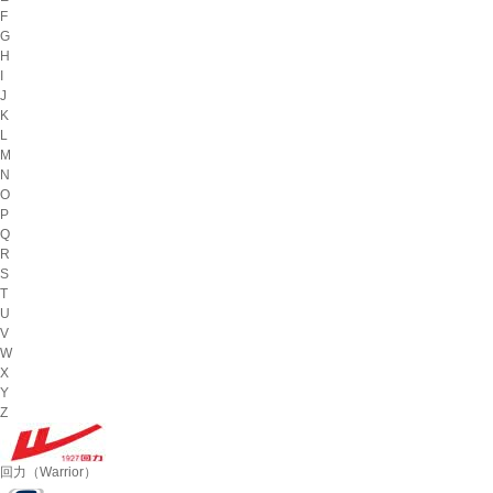
F
G
H
I
J
K
L
M
N
O
P
Q
R
S
T
U
V
W
X
Y
Z
回力（Warrior）