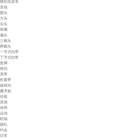
猪剖层皮革
其他
圆头
方头
尖头
鱼嘴
扁头
三截头
两截头
一字式扣带
丁字式扣带
套脚
搭扣
系带
松紧带
旋钮扣
魔术贴
拉链
其他
休闲
运动
职场
婚礼
约会
日常