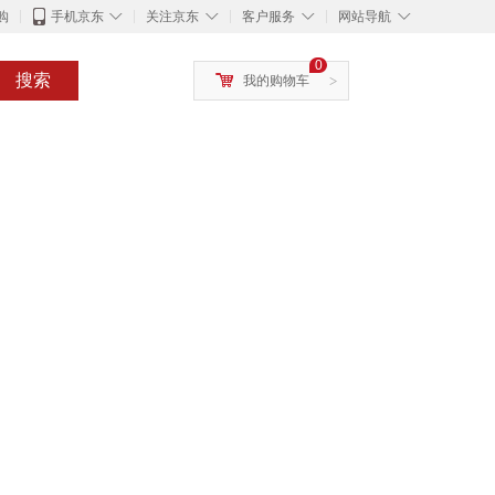
◇
◇
◇
◇
购
手机京东
关注京东
客户服务
网站导航
0
搜索
我的购物车
>