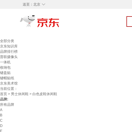
◇
送至：
北京
全部分类
京东知识库
品牌排行榜
普联摄像头
一体机
收纳包
键盘贴
键帽贴纸
京东美术馆
当前位置：
首页
>
男士休闲鞋
> 白色皮鞋休闲鞋
品牌:
所有品牌
A
B
C
D
E