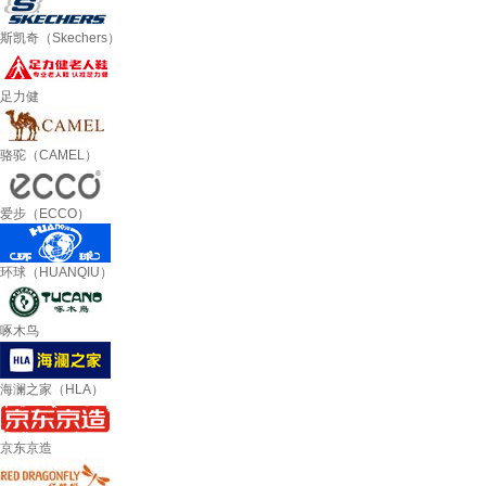
斯凯奇（Skechers）
足力健
骆驼（CAMEL）
爱步（ECCO）
环球（HUANQIU）
啄木鸟
海澜之家（HLA）
京东京造