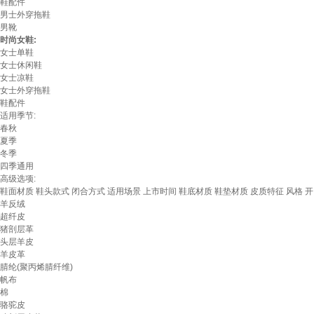
鞋配件
男士外穿拖鞋
男靴
时尚女鞋:
女士单鞋
女士休闲鞋
女士凉鞋
女士外穿拖鞋
鞋配件
适用季节:
春秋
夏季
冬季
四季通用
高级选项:
鞋面材质
鞋头款式
闭合方式
适用场景
上市时间
鞋底材质
鞋垫材质
皮质特征
风格
开
羊反绒
超纤皮
猪剖层革
头层羊皮
羊皮革
腈纶(聚丙烯腈纤维)
帆布
棉
骆驼皮