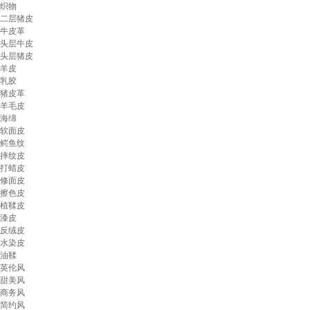
织物
二层猪皮
牛皮革
头层牛皮
头层猪皮
羊皮
乳胶
猪皮革
羊毛皮
海绵
软面皮
鳄鱼纹
摔纹皮
打蜡皮
修面皮
擦色皮
植鞣皮
漆皮
反绒皮
水染皮
油鞣
英伦风
甜美风
商务风
简约风