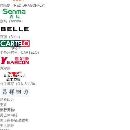
红蜻蜓（RED DRAGONFLY）
森马（senma）
百丽（Belle）
卡帝乐鳄鱼（CARTELO）
意尔康
公牛世家（G.N.Shi Jia）
昌祥回力
更多
流行男鞋:
男士休闲鞋
男士商务/正装皮鞋
男士凉鞋