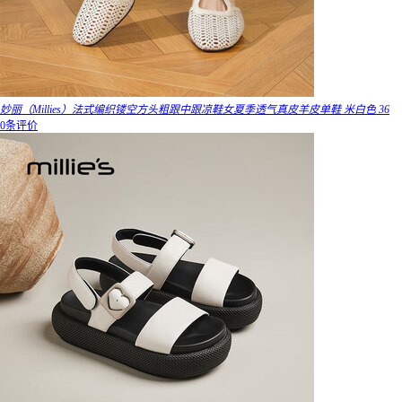
妙丽（Millies）法式编织镂空方头粗跟中跟凉鞋女夏季透气真皮羊皮单鞋 米白色 36
0条评价