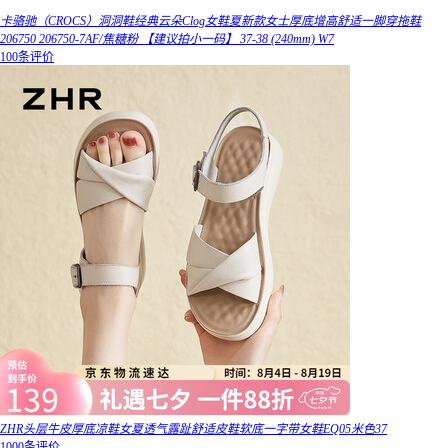
卡骆驰（CROCS）洞洞鞋经典云朵Clog女鞋夏新款女士厚底增高舒适一脚穿拖鞋
206750 206750-7AF/焦糖粉 【建议拍小一码】 37-38 (240mm) W7
100条评价
ZHR头层牛皮厚底凉鞋女夏透气露趾舒适皮鞋软底一字带女鞋EQ05米色37
1000条评价