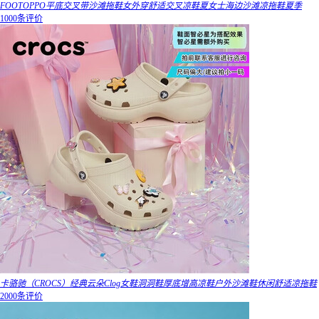
FOOTOPPO平底交叉带沙滩拖鞋女外穿舒适交叉凉鞋夏女士海边沙滩凉拖鞋夏季
1000条评价
卡骆驰（CROCS）经典云朵Clog女鞋洞洞鞋厚底增高凉鞋户外沙滩鞋休闲舒适凉拖鞋
2000条评价