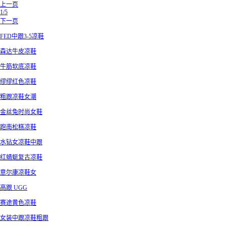
上一页
1/5
下一页
FED中跟3-5凉鞋
森达牛皮凉鞋
牛筋软底凉鞋
缪缪红色凉鞋
粗跟凉鞋女潮
金丝兔时尚女鞋
跑南松糕凉鞋
水钻女凉鞋中跟
红蜻蜓复古凉鞋
意尔康凉鞋女
高跟 UGG
赛途黄色凉鞋
女装中跟凉鞋粗跟