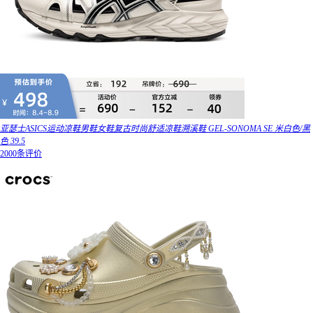
亚瑟士ASICS运动凉鞋男鞋女鞋复古时尚舒适凉鞋溯溪鞋 GEL-SONOMA SE 米白色/黑
色 39.5
2000条评价