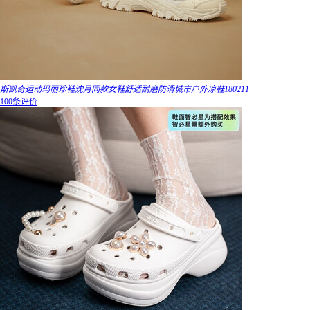
斯凯奇运动玛丽珍鞋沈月同款女鞋舒适耐磨防滑城市户外凉鞋180211
100条评价