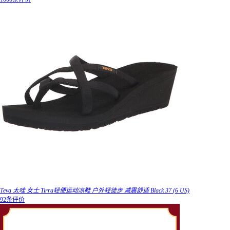
Teva 太哇 女士 Tirra轻便运动凉鞋 户外轻徒步 减震舒适 Black 37 (6 US)
92条评价