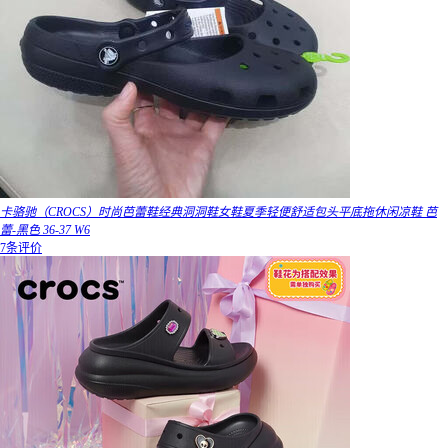
卡骆驰（CROCS）时尚芭蕾鞋经典洞洞鞋女鞋夏季轻便舒适包头平底拖休闲凉鞋 芭
蕾-黑色 36-37 W6
7条评价