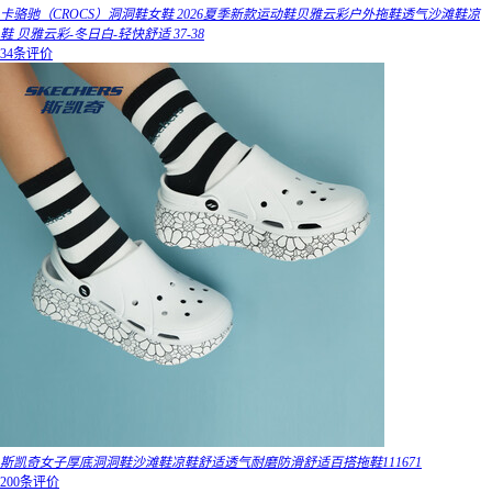
卡骆驰（CROCS）洞洞鞋女鞋 2026夏季新款运动鞋贝雅云彩户外拖鞋透气沙滩鞋凉
鞋 贝雅云彩-冬日白-轻快舒适 37-38
34条评价
斯凯奇女子厚底洞洞鞋沙滩鞋凉鞋舒适透气耐磨防滑舒适百搭拖鞋111671
200条评价