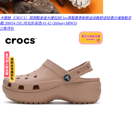
卡骆驰（CROCS）洞洞鞋波波大理石纹Clog男鞋夏季新款运动鞋舒适轻便沙滩拖鞋凉
鞋 208454-1NL/月光灰/彩色 41-42 (260mm) M8W10
23条评价