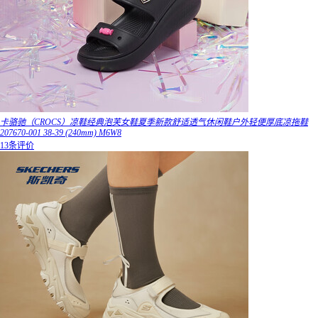
卡骆驰（CROCS）凉鞋经典泡芙女鞋夏季新款舒适透气休闲鞋户外轻便厚底凉拖鞋
207670-001 38-39 (240mm) M6W8
13条评价