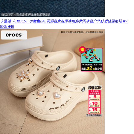
卡骆驰（CROCS）小鲸鱼BAE洞洞鞋女鞋厚底增高休闲凉鞋户外舒适轻便拖鞋 W7
60条评价