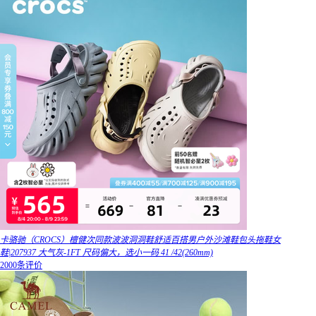
卡骆驰（CROCS）檀健次同款波波洞洞鞋舒适百搭男户外沙滩鞋包头拖鞋女
鞋|207937 大气灰-1FT 尺码偏大，选小一码 41 /42(260mm)
2000条评价