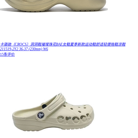
卡骆驰（CROCS）洞洞鞋璀璨珠花BAE女鞋夏季新款运动鞋舒适轻便拖鞋凉鞋
211519-2Y2 36-37 (230mm) W6
15条评价