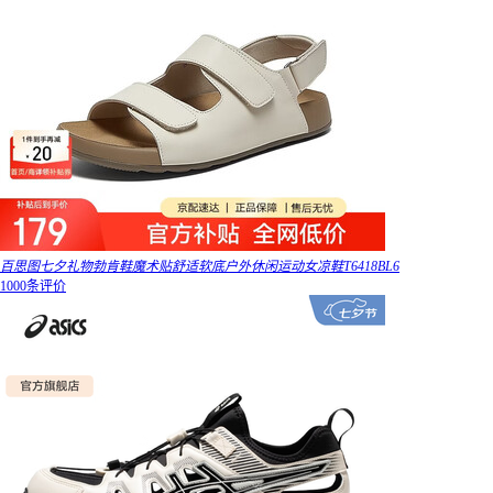
百思图七夕礼物勃肯鞋魔术贴舒适软底户外休闲运动女凉鞋T6418BL6
1000条评价