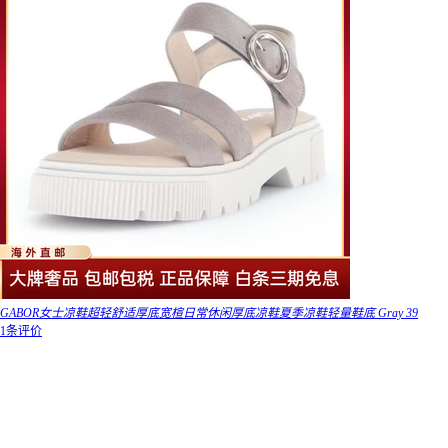
GABOR女士凉鞋超轻舒适厚底宽楦日常休闲厚底凉鞋夏季凉鞋轻量鞋底 Gray 39
1条评价