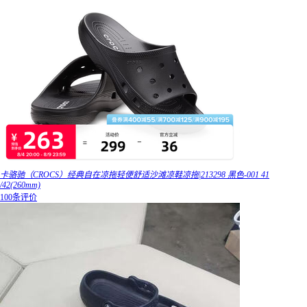
卡骆驰（CROCS）经典自在凉拖轻便舒适沙滩凉鞋凉拖|213298 黑色-001 41
/42(260mm)
100条评价