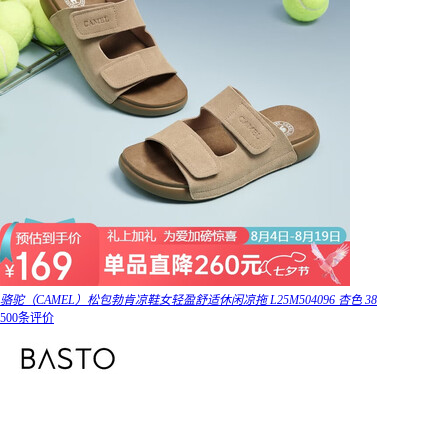
骆驼（CAMEL）松包勃肯凉鞋女轻盈舒适休闲凉拖 L25M504096 杏色 38
500条评价