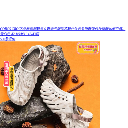
CORCS CROCS贝雅洞洞鞋男女鞋透气舒适凉鞋户外包头拖鞋情侣沙滩鞋休闲百搭。
骨白色 42 M9/W11 42-43码
500条评价