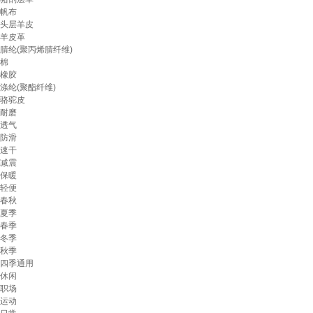
帆布
头层羊皮
羊皮革
腈纶(聚丙烯腈纤维)
棉
橡胶
涤纶(聚酯纤维)
骆驼皮
耐磨
透气
防滑
速干
减震
保暖
轻便
春秋
夏季
春季
冬季
秋季
四季通用
休闲
职场
运动