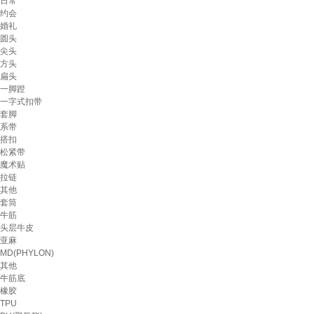
日常
约会
婚礼
圆头
尖头
方头
扁头
一脚蹬
一字式扣带
套脚
系带
搭扣
松紧带
魔术贴
拉链
其他
套筒
牛筋
头层牛皮
亚麻
MD(PHYLON)
其他
牛筋底
橡胶
TPU