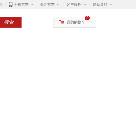
◇
◇
◇
◇
购
手机京东
关注京东
客户服务
网站导航
0
搜索
我的购物车
>