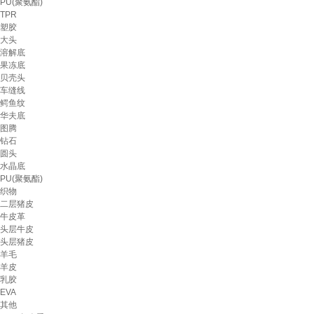
PU(聚氨酯)
TPR
塑胶
大头
溶解底
果冻底
贝壳头
车缝线
鳄鱼纹
华夫底
图腾
钻石
圆头
水晶底
PU(聚氨酯)
织物
二层猪皮
牛皮革
头层牛皮
头层猪皮
羊毛
羊皮
乳胶
EVA
其他