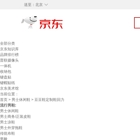
◇
送至：
北京
全部分类
京东知识库
品牌排行榜
普联摄像头
一体机
收纳包
键盘贴
键帽贴纸
京东美术馆
当前位置：
首页
>
男士休闲鞋
> 豆豆鞋定制鞋回力
流行男鞋:
男士休闲鞋
男士商务/正装皮鞋
男士凉鞋
男士外穿拖鞋
传统布鞋
男靴