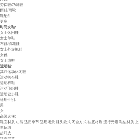
劳保鞋/功能鞋
雨鞋/雨靴
鞋配件
更多
时尚女鞋:
女士休闲鞋
女士单鞋
布鞋/绣花鞋
女士外穿拖鞋
女靴
女士凉鞋
运动鞋:
其它运动休闲鞋
运动帆布鞋
运动棉鞋
运动飞织鞋
运动健步鞋
适用性别:
男
女
高级选项:
鞋面材质
功能
适用季节
适用场景
鞋头款式
闭合方式
鞋底材质
流行元素
鞋垫材质
上
羊反绒
超纤皮
猪剖层革