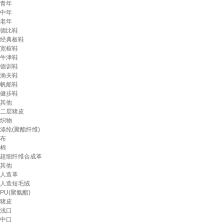
青年
中年
老年
德比鞋
经典板鞋
宽楦鞋
牛津鞋
德训鞋
渔夫鞋
帆船鞋
健步鞋
其他
二层猪皮
织物
涤纶(聚酯纤维)
布
棉
超细纤维合成革
其他
人造革
人造短毛绒
PU(聚氨酯)
猪皮
浅口
中口