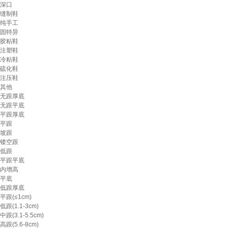
深口
缝制鞋
纯手工
固特异
胶粘鞋
注塑鞋
冷粘鞋
硫化鞋
注压鞋
其他
无跟厚底
无跟平底
平跟厚底
平跟
坡跟
镂空跟
低跟
平跟平底
内增高
平底
低跟厚底
平跟(≤1cm)
低跟(1.1-3cm)
中跟(3.1-5.5cm)
高跟(5.6-8cm)