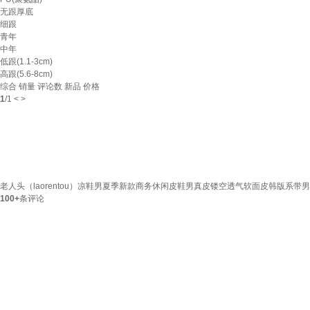
无跟厚底
细跟
青年
中年
低跟(1.1-3cm)
高跟(5.6-8cm)
综合
销量
评论数
新品
价格
1
/
1
<
>
老人头（laorentou）凉鞋男夏季新款商务休闲皮鞋男真皮镂空透气软面皮韩版系带男鞋
100+
条评论