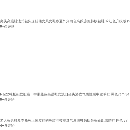
尖头高跟鞋法式包头凉鞋仙女风女鞋春夏外穿白色高跟凉拖韩版包鞋 粉红色升级版 (90%
0+
条评论
R&22韩版新款细跟一字带黑色高跟鞋女浅口尖头漆皮气质性感中空单鞋 黑色7cm 34
0+
条评论
老人头男鞋夏季商务正装皮鞋鳄鱼纹理镂空透气皮凉鞋韩版尖头新郎结婚鞋 棕色 37
4+
条评论