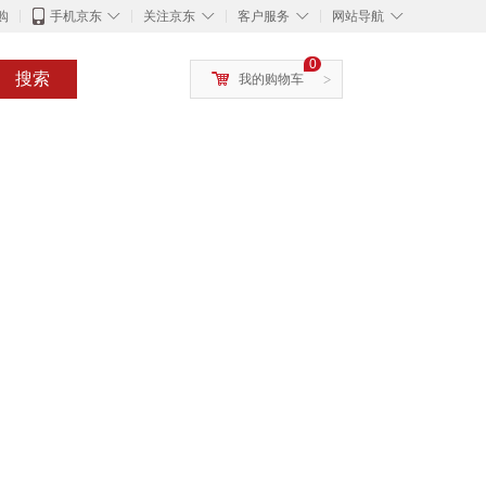
◇
◇
◇
◇
购
手机京东
关注京东
客户服务
网站导航
0
搜索
我的购物车
>