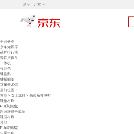
◇
送至：
北京
全部分类
京东知识库
品牌排行榜
普联摄像头
一体机
收纳包
键盘贴
键帽贴纸
京东美术馆
当前位置：
首页
>
女士凉鞋
> 韩传系带凉鞋
鞋垫材质:
PU(聚氨酯)
超细纤维合成革
鞋面材质:
其他
PU(聚氨酯)
头层牛皮