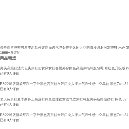
传奇保罗凉鞋男夏季新款外穿网面透气包头拖男休闲运动防滑沙滩洞洞凉拖鞋 米色 39 (
1000+
条评论
商品精选
尖头高跟鞋法式包头凉鞋仙女风女鞋春夏外穿白色高跟凉拖韩版包鞋 粉红色升级版 (90%
已有
0
人评价
R&22韩版新款细跟一字带黑色高跟鞋女浅口尖头漆皮气质性感中空单鞋 黑色7cm 34
已有
0
人评价
老人头男鞋夏季商务正装皮鞋鳄鱼纹理镂空透气皮凉鞋韩版尖头新郎结婚鞋 棕色 37
已有
4
人评价
R&22韩版新款细跟一字带黑色高跟鞋女浅口尖头漆皮气质性感中空单鞋 黑色7cm 34
已有
0
人评价