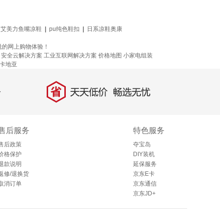
艾美力鱼嘴凉鞋
|
pu纯色鞋扣
|
日系凉鞋奥康
悦的网上购物体验！
安全云解决方案
工业互联网解决方案
价格地图
小家电组装
卡地亚
省
天天低价，畅选无忧
售后服务
特色服务
售后政策
夺宝岛
价格保护
DIY装机
退款说明
延保服务
返修/退换货
京东E卡
取消订单
京东通信
京东JD+