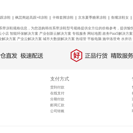
跟凉鞋
|
枫芸阁超高跟>8凉鞋
|
卡锋套脚凉鞋
|
京东夏季糖果凉鞋
|
鱼嘴凉鞋女
|
系带凉鞋规格信息，为您选购韩传系带凉鞋型号规格提供全方位的价格参考，提供愉
云小店
智能环保解决方案
产业创新云解决方案
专线服务
网站地图
政务PaaS解决方案
业解决方案
产业云解决方案
城市大数据解决方案
热缩管
平板电脑
施华洛世奇
水井坊
好
直发，极速配送
正品行货，精致服务
支付方式
货到付款
在线支付
分期付款
邮局汇款
公司转账