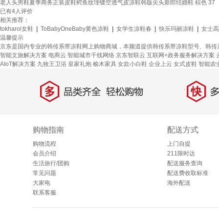
老人头男鞋夏季商务正装皮鞋鳄鱼纹理镂空透气皮凉鞋韩版尖头新郎结婚鞋 棕色 37
已有
4
人评价
相关推荐：
tokharoi女鞋
|
ToBabyOneBaby黄色凉鞋
|
女学生凉鞋春
|
快乐玛丽凉鞋
|
女士高
温馨提示
京东是国内专业的韩传系带凉鞋网上购物商城，本频道提供韩传系带凉鞋型号、韩传
智能文旅解决方案
电商云
智能城市干线网络
京东智联云
互联网+政务服务解决方案
AIoT解决方案
九牧王卫浴
皇家礼炮
榆木家具
女款小白鞋
企业上云
女式皮鞋
智能农
多
快
品类齐全，轻松购物
多仓
购物指南
配送方式
购物流程
上门自提
会员介绍
211限时达
生活旅行/团购
配送服务查询
常见问题
配送费收取标准
大家电
海外配送
联系客服