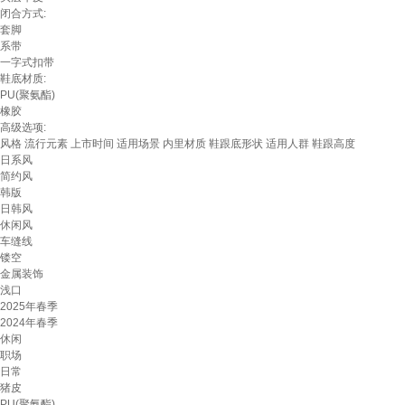
闭合方式:
套脚
系带
一字式扣带
鞋底材质:
PU(聚氨酯)
橡胶
高级选项:
风格
流行元素
上市时间
适用场景
内里材质
鞋跟底形状
适用人群
鞋跟高度
日系风
简约风
韩版
日韩风
休闲风
车缝线
镂空
金属装饰
浅口
2025年春季
2024年春季
休闲
职场
日常
猪皮
PU(聚氨酯)