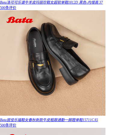
Bata洛可可乐谱牛羊皮玛丽珍鞋女超软单鞋1812D 黑色-内增高 37
500条评价
Bata拔佳乐福鞋女春秋新款牛皮粗跟通勤一脚蹬单鞋15711CA5
500条评价