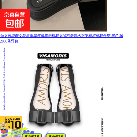
仙女风凉鞋女款夏季厚底增高松糕鞋女2025新款水钻罗马凉拖鞋外穿 黑色 36
2000条评价