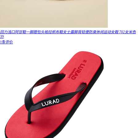
回力浅口阿甘鞋一脚蹬包头帕拉帆布鞋女士露脚背轻便防臭休闲运动女鞋 702女米色
39
1条评价