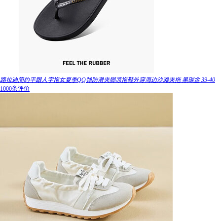
路拉迪简约平跟人字拖女夏季QQ弹防滑夹脚凉拖鞋外穿海边沙滩夹拖 黑碳金 39-40
1000条评价