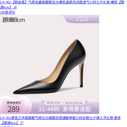
Lily Wei【郁金香】气质名媛高跟鞋包头裸色温柔风凉鞋透气小码七夕礼物 裸色【跟
高6cm】 36
200条评价
Lily Wei黑色工作高跟鞋气质尖头细跟百搭通勤单鞋小码女鞋七夕情人节礼物 黑色
【跟高8cm】 37