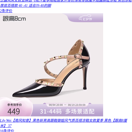
念露岚男女款亚麻透气吸汗夏季拖鞋居家外穿防滑易穿脱魔术贴露脚趾凉鞋 黑色凉鞋
厚底百搭款 40 -41 适合39-40的脚
2条评价
Lily Wei【南风知意】黑色斩男高跟鞋御姐风气质百搭凉鞋女款夏季 黑色【跟高8厘
米】 37
16条评价