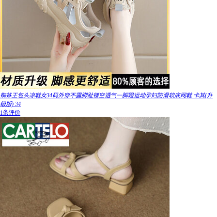
蜘蛛王包头凉鞋女34码外穿不露脚趾镂空透气一脚蹬运动孕妇防滑软底网鞋 卡其(升
级版) 34
1条评价