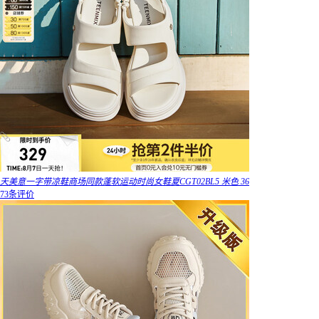
天美意一字带凉鞋商场同款蓬软运动时尚女鞋夏CGT02BL5 米色 36
73条评价