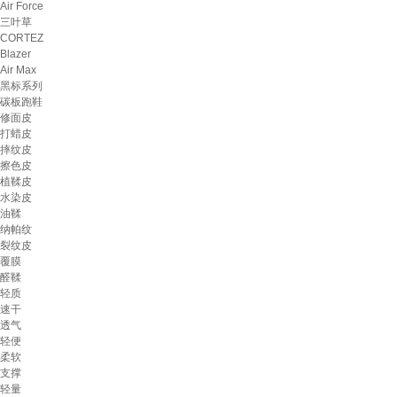
Air Force
三叶草
CORTEZ
Blazer
Air Max
黑标系列
碳板跑鞋
修面皮
打蜡皮
摔纹皮
擦色皮
植鞣皮
水染皮
油鞣
纳帕纹
裂纹皮
覆膜
醛鞣
轻质
速干
透气
轻便
柔软
支撑
轻量