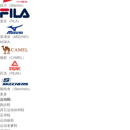
回力（Warrior）
斐乐（FILA）
美津浓（MIZUNO）
HOKA
骆驼（CAMEL）
匹克（PEAK）
斯凯奇（Skechers）
更多
运动鞋:
跑步鞋
其它运动休闲鞋
足球鞋
运动板鞋
运动老爹鞋