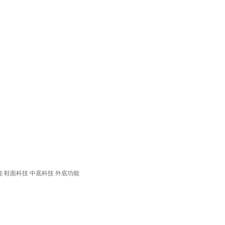
能
鞋面科技
中底科技
外底功能