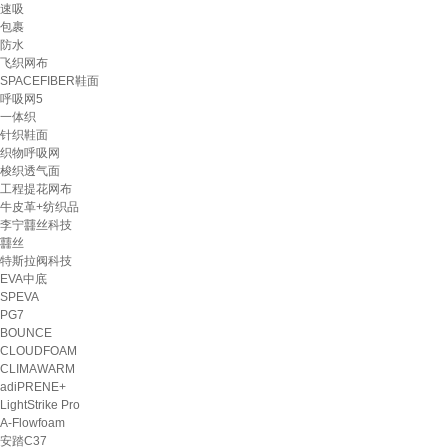
速吸
包裹
防水
飞织网布
SPACEFIBER鞋面
呼吸网5
一体织
针织鞋面
织物呼吸网
梭织透气面
工程提花网布
牛皮革+纺织品
李宁䨻丝科技
䨻丝
特斯拉阀科技
EVA中底
SPEVA
PG7
BOUNCE
CLOUDFOAM
CLIMAWARM
adiPRENE+
LightStrike Pro
A-Flowfoam
安踏C37