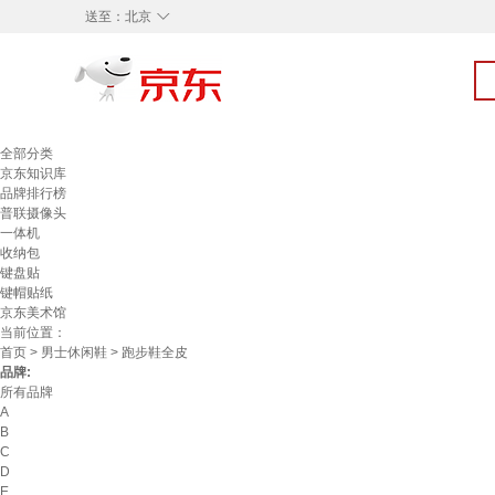
◇
送至：
北京
全部分类
京东知识库
品牌排行榜
普联摄像头
一体机
收纳包
键盘贴
键帽贴纸
京东美术馆
当前位置：
首页
>
男士休闲鞋
> 跑步鞋全皮
品牌:
所有品牌
A
B
C
D
E