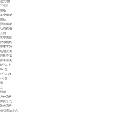
尼龙玻纤
TPEE
碳板
黄金碳板
碳柱
异构碳板
动态碳板
其他
竞赛训练
健康慢跑
赛事竞速
场地竞训
通勤穿搭
体考体测
8分以上
6-8分
4分以内
4-6分
男
女
通用
户外系列
休闲系列
跑步系列
运动生活系列