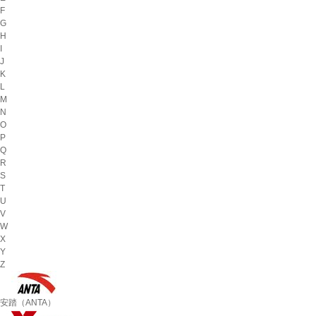
F
G
H
I
J
K
L
M
N
O
P
Q
R
S
T
U
V
W
X
Y
Z
安踏（ANTA）