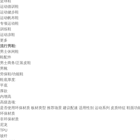
篮球鞋
运动德训鞋
运动健步鞋
运动帆布鞋
专项运动鞋
训练鞋
运动凉鞋
更多
流行男鞋:
男士休闲鞋
鞋配件
男士商务/正装皮鞋
男靴
劳保鞋/功能鞋
鞋底厚度:
平底
厚款
内增高
高级选项:
是否使用环保材质
板材类型
推荐场景
建议配速
适用性别
运动系列
皮质特征
鞋面功
环保材质
非环保材质
尼龙
TPU
玻纤