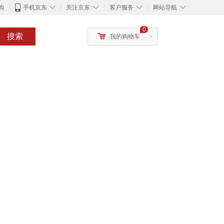
◇
◇
◇
◇
购
手机京东
关注京东
客户服务
网站导航
0
搜索
我的购物车
>