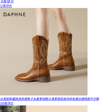
卡其/绿 38
32条评价
达芙妮新疆旅游穿搭靴子女夏季短靴沙漠草原民族风棕色美拉德西部牛仔靴
500条评价