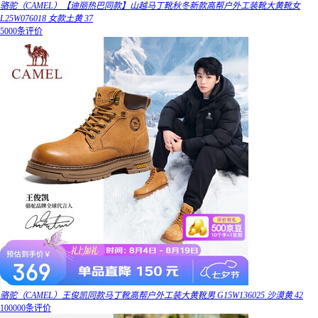
骆驼（CAMEL）【迪丽热巴同款】山越马丁靴秋冬新款高帮户外工装靴大黄靴女
L25W076018 女款土黄 37
5000条评价
骆驼（CAMEL）王俊凯同款马丁靴高帮户外工装大黄靴男 G15W136025 沙漠黄 42
100000条评价