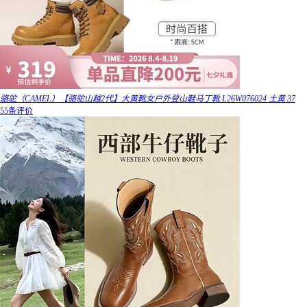
骆驼（CAMEL）【骆驼山越2代】大黄靴女户外登山鞋马丁靴 L26W076024 土黄 37
55条评价