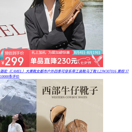
骆驼（CAMEL）大黄靴女都市户外四季可穿系带工装靴马丁靴 L23W307016 黄棕 37
10000条评价