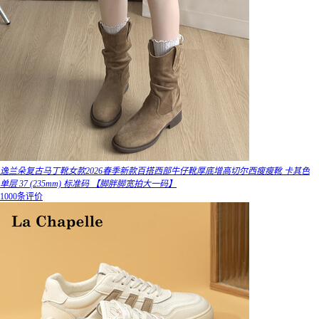
逸兰朵复古马丁靴女款2026春季新款百搭西部牛仔靴厚底增高切尔西瘦瘦靴 卡其色
单层 37 (235mm) 标准码 【脚胖脚宽拍大一码】
1000条评价