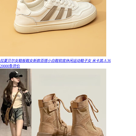
拉夏贝尔女鞋板鞋女新款百搭小白鞋软底休闲运动鞋子女 米卡其-A 36
20000条评价