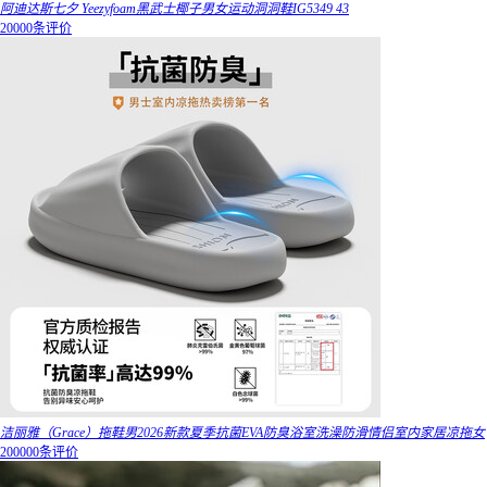
阿迪达斯七夕 Yeezyfoam黑武士椰子男女运动洞洞鞋IG5349 43
20000条评价
洁丽雅（Grace）拖鞋男2026新款夏季抗菌EVA防臭浴室洗澡防滑情侣室内家居凉拖女
200000条评价