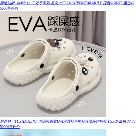
阿迪达斯（adidas）三叶草系列 男女 adiFOM SUPERSTAR MULE 拖鞋 IG8277 黑色43
5000条评价
俞兆林（YUZHAOLIN）洞洞鞋男女EVA沙滩鞋凉拖鞋轻盈外穿拖鞋 YG519 白色 38-39
50000条评价