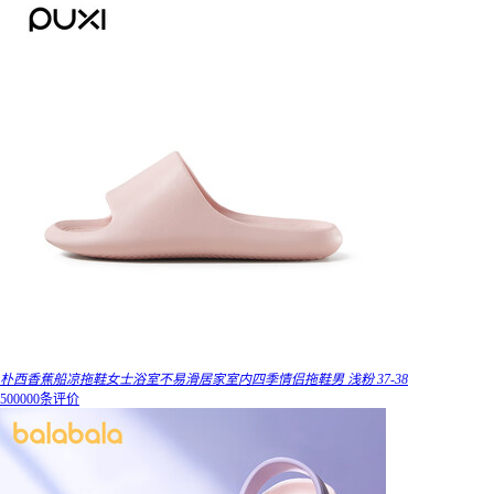
朴西香蕉船凉拖鞋女士浴室不易滑居家室内四季情侣拖鞋男 浅粉 37-38
500000条评价