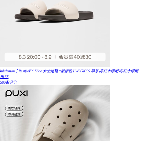
lululemon丨Restfeel™ Slide 女士拖鞋 *徽标款 LW9GKCS 早茶褐/红木缪斯褐/红木缪斯
褐 38
500条评价