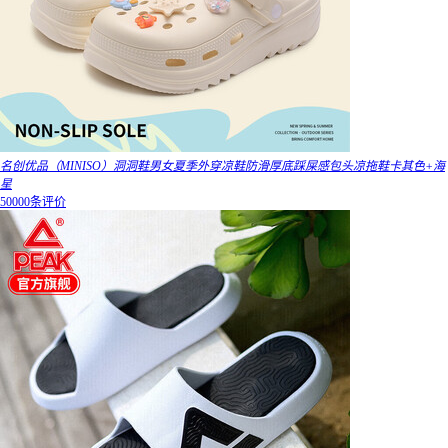
名创优品（MINISO）洞洞鞋男女夏季外穿凉鞋防滑厚底踩屎感包头凉拖鞋卡其色+海
星
50000条评价