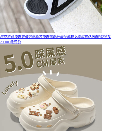
匹克态极拖鞋男情侣夏季凉拖鞋运动防滑沙滩鞋女踩屎感休闲鞋E92037L
200000条评价