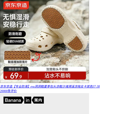
京东京造【专业防滑】eva洞洞鞋夏季包头凉鞋沙滩溯溪凉拖女卡其色37-38
20000条评价