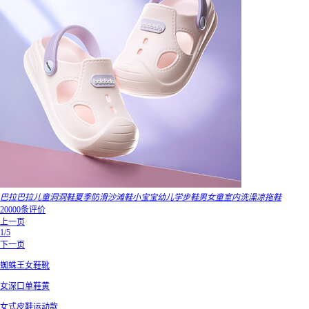
巴拉巴拉儿童洞洞鞋夏季防滑沙滩鞋小宝宝幼儿学步鞋男女童室内洗澡凉拖鞋
20000条评价
上一页
1/5
下一页
蜘蛛王女鞋靴
女深口单鞋黄
女式皮鞋运动款