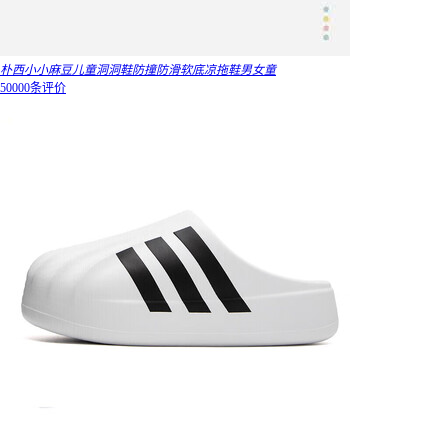
朴西小小麻豆儿童洞洞鞋防撞防滑软底凉拖鞋男女童
50000条评价