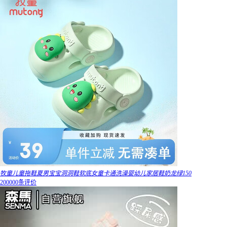
牧童儿童拖鞋夏男宝宝洞洞鞋软底女童卡通洗澡婴幼儿家居鞋奶龙绿150
200000条评价