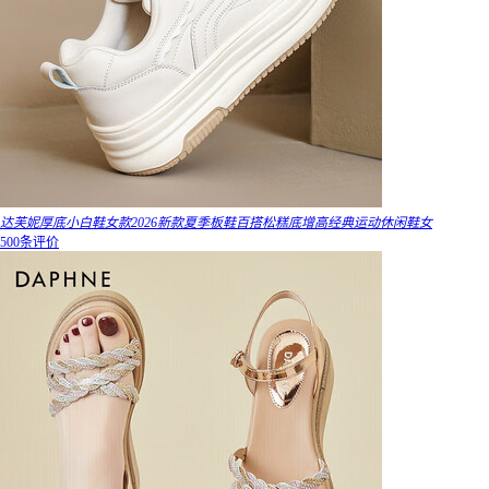
达芙妮厚底小白鞋女款2026新款夏季板鞋百搭松糕底增高经典运动休闲鞋女
500条评价