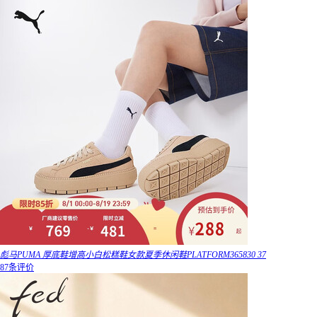
彪马PUMA 厚底鞋增高小白松糕鞋女款夏季休闲鞋PLATFORM365830 37
87条评价