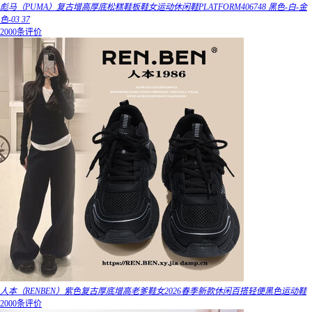
彪马（PUMA）复古增高厚底松糕鞋板鞋女运动休闲鞋PLATFORM406748 黑色-白-金
色-03 37
2000条评价
人本（RENBEN）紫色复古厚底增高老爹鞋女2026春季新款休闲百搭轻便黑色运动鞋
2000条评价