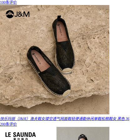
100条评价
快乐玛丽（J&M）渔夫鞋女镂空透气网面鞋轻便通勤休闲单鞋松糕鞋女 黑色 36
200条评价