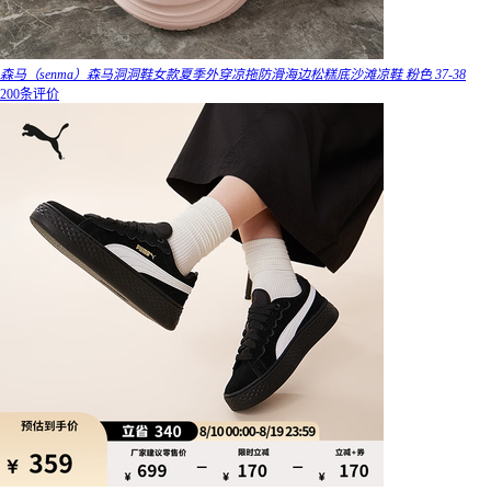
森马（senma）森马洞洞鞋女款夏季外穿凉拖防滑海边松糕底沙滩凉鞋 粉色 37-38
200条评价