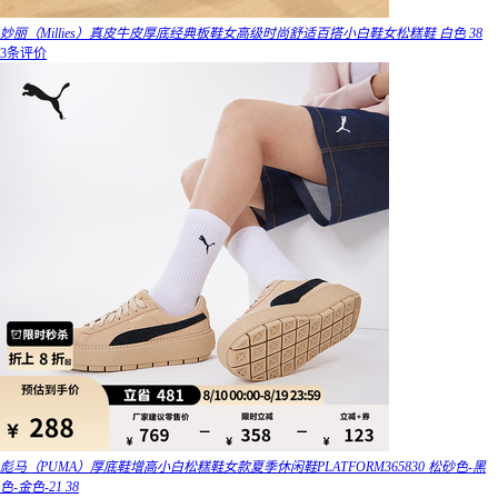
妙丽（Millies）真皮牛皮厚底经典板鞋女高级时尚舒适百搭小白鞋女松糕鞋 白色 38
3条评价
彪马（PUMA）厚底鞋增高小白松糕鞋女款夏季休闲鞋PLATFORM365830 松砂色-黑
色-金色-21 38