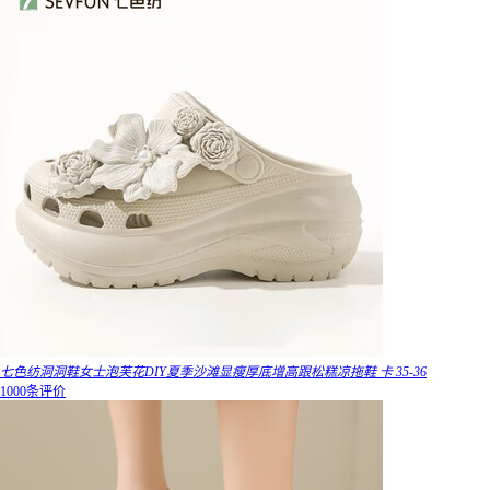
七色纺洞洞鞋女士泡芙花DIY夏季沙滩显瘦厚底增高跟松糕凉拖鞋 卡 35-36
1000条评价