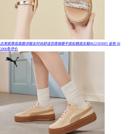
达芙妮厚底高跟凉鞋女时尚舒适百搭坡跟平底松糕底女鞋4622303003 金色 36
2000条评价