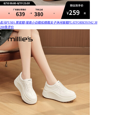
彪马PUMA 厚底鞋|增高小白鞋松糕鞋女子休闲板鞋PLATFORM391942 38
200条评价