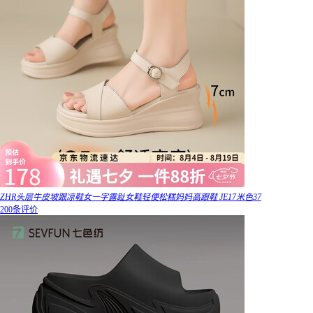
ZHR头层牛皮坡跟凉鞋女一字露趾女鞋轻便松糕妈妈高跟鞋 JE17米色37
200条评价