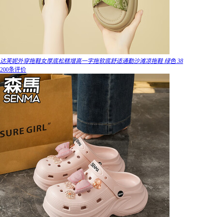
达芙妮外穿拖鞋女厚底松糕增高一字拖软底舒适通勤沙滩凉拖鞋 绿色 38
200条评价