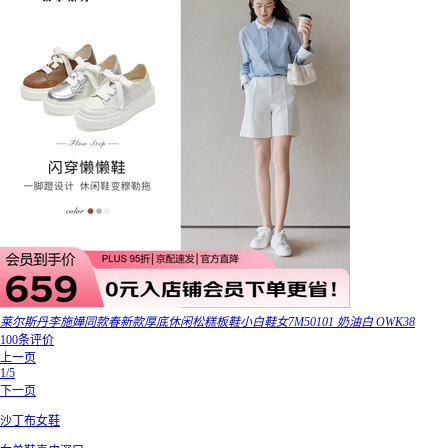
莱尔斯丹李施嬅同款春新款厚底休闲松糕板鞋小白鞋女7M50101 奶油白 OWK38
100条评价
上一页
1/5
下一页
沙丁布女鞋