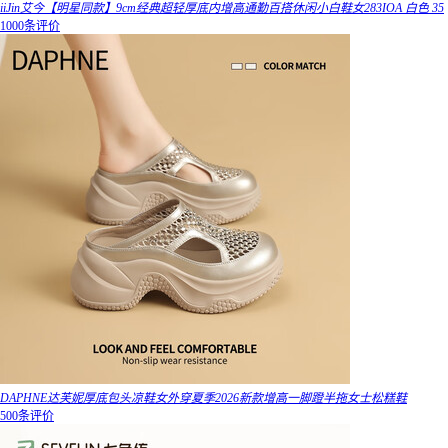
iiJin艾今【明星同款】9cm经典超轻厚底内增高通勤百搭休闲小白鞋女283IOA 白色 35
1000条评价
DAPHNE达芙妮厚底包头凉鞋女外穿夏季2026新款增高一脚蹬半拖女士松糕鞋
500条评价