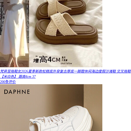
梵昇昱拖鞋女2026夏季新款松糕底外穿复古厚底一脚蹬休闲海边度假沙滩鞋 交叉拖鞋
【米白色】 跟高4cm 37
200条评价