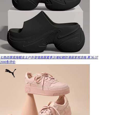
七色纺厚底拖鞋女士户外穿增高跟夏季沙滩松糕防滑居家用凉拖 黑 36-37
2000条评价