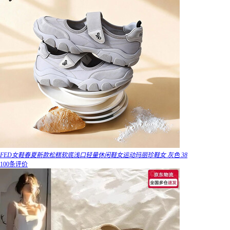
FED女鞋春夏新款松糕软底浅口轻量休闲鞋女运动玛丽珍鞋女 灰色 38
100条评价