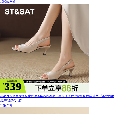
1000条评价
星期六方头鱼嘴凉鞋女款2026年新款春夏一字带法式后空露趾高跟鞋 杏色【羊皮内里
跟高5.5CM】 37
23条评价