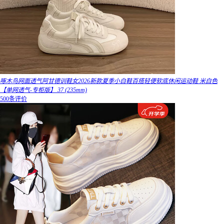
啄木鸟网面透气阿甘德训鞋女2026新款夏季小白鞋百搭轻便软底休闲运动鞋 米白色
【单网透气-专柜版】 37 (235mm)
500条评价