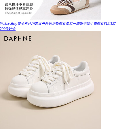
Walker Shop奥卡索休闲鞋女户外运动板鞋女单鞋一脚蹬平底小白鞋女V151137
200条评价