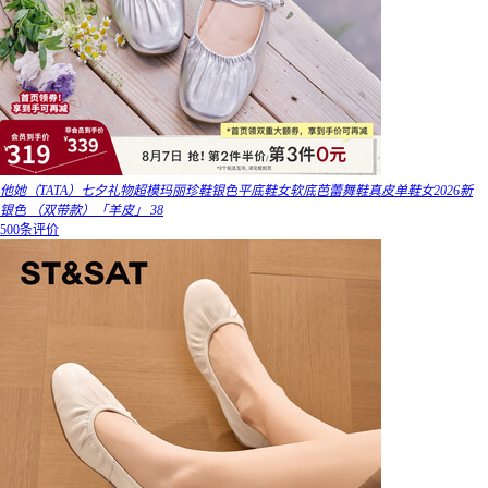
他她（TATA）七夕礼物超模玛丽珍鞋银色平底鞋女软底芭蕾舞鞋真皮单鞋女2026新
银色 （双带款）「羊皮」 38
500条评价