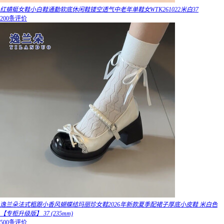
红蜻蜓女鞋小白鞋通勤软底休闲鞋镂空透气中老年单鞋女WTK261022米白37
200条评价
逸兰朵法式粗跟小香风蝴蝶结玛丽珍女鞋2026年新款夏季配裙子厚底小皮鞋 米白色
【专柜升级版】 37 (235mm)
500条评价