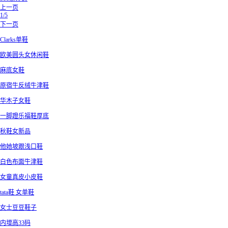
上一页
1/5
下一页
Clarks单鞋
欧美圆头女休闲鞋
麻底女鞋
原宿牛反绒牛津鞋
华木子女鞋
一脚蹬乐福鞋厚底
秋鞋女新品
他她坡跟浅口鞋
白色布面牛津鞋
女童真皮小皮鞋
tata鞋 女单鞋
女士豆豆鞋子
内增高33码