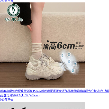
200条评价
啄木鸟厚底内增高德训鞋女2026新款春夏季薄款透气网鞋休闲运动鞋小白鞋 灰色【网
面透气-增高7CM】 38 (240mm)
500条评价