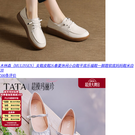
木林森（MULINSEN）女鞋皮鞋26春夏休闲小白鞋平底乐福鞋一脚蹬软底妈妈鞋米白
38
500条评价