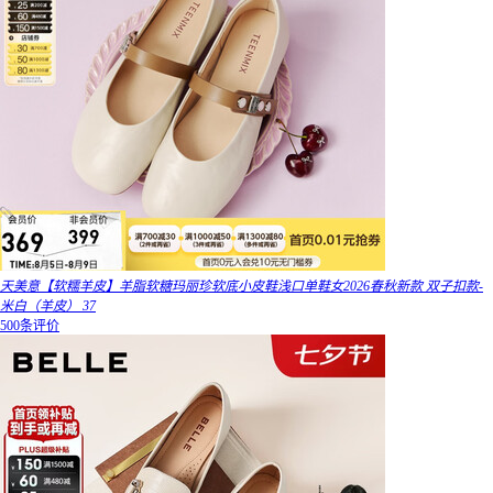
天美意【软糯羊皮】羊脂软糖玛丽珍软底小皮鞋浅口单鞋女2026春秋新款 双子扣款-
米白（羊皮） 37
500条评价