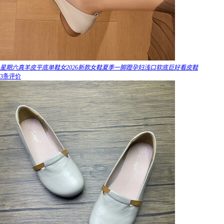
星期六真羊皮平底单鞋女2026新款女鞋夏季一脚蹬孕妇浅口软底巨好看皮鞋
3条评价