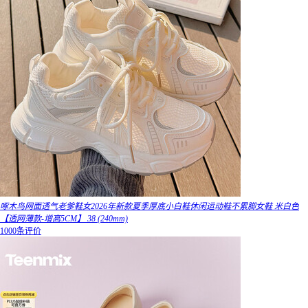
啄木鸟网面透气老爹鞋女2026年新款夏季厚底小白鞋休闲运动鞋不累脚女鞋 米白色
【透网薄款-增高5CM】 38 (240mm)
1000条评价