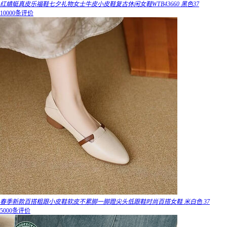
红蜻蜓真皮乐福鞋七夕礼物女士牛皮小皮鞋复古休闲女鞋WTB43660 黑色37
10000条评价
春季新款百搭粗跟小皮鞋软皮不累脚一脚蹬尖头低跟鞋时尚百搭女鞋 米白色 37
5000条评价