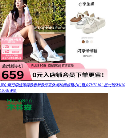
莱尔斯丹李施嬅同款春新款厚底休闲松糕板鞋小白鞋女7M50101 星光银SVK36
100条评价