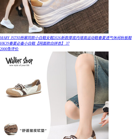
MARY JSTNI杨幂同款小白鞋女鞋2026新款厚底内增高运动鞋春夏透气休闲秋板鞋
HK39春夏必备小白鞋【网面款白拼杏】 37
2000条评价