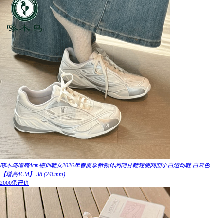
啄木鸟增高4cm德训鞋女2026年春夏季新款休闲阿甘鞋轻便网面小白运动鞋 白灰色
【增高4CM】 38 (240mm)
2000条评价