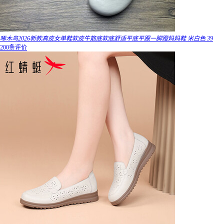
啄木鸟2026新款真皮女单鞋软皮牛筋底软底舒适平底平跟一脚蹬妈妈鞋 米白色 39
200条评价