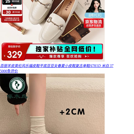
百丽羊皮英伦风乐福皮鞋平底豆豆女春夏小皮鞋复古单鞋A7H1D 米白 37
5000条评价