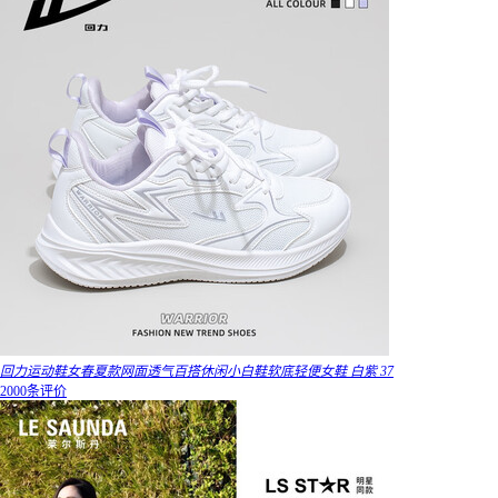
回力运动鞋女春夏款网面透气百搭休闲小白鞋软底轻便女鞋 白紫 37
2000条评价