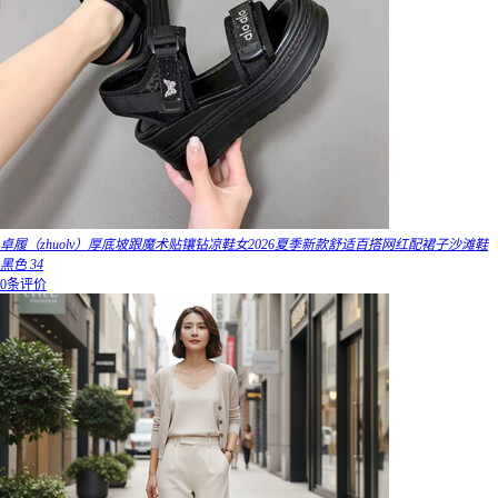
卓履（zhuolv）厚底坡跟魔术贴镶钻凉鞋女2026夏季新款舒适百搭网红配裙子沙滩鞋
黑色 34
0条评价