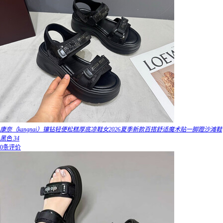
康奈（kangnai）镶钻轻便松糕厚底凉鞋女2026夏季新款百搭舒适魔术贴一脚蹬沙滩鞋
黑色 34
0条评价