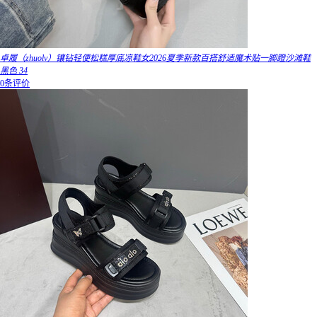
卓履（zhuolv）镶钻轻便松糕厚底凉鞋女2026夏季新款百搭舒适魔术贴一脚蹬沙滩鞋
黑色 34
0条评价