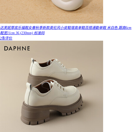
达芙妮厚底乐福鞋女春秋季新款英伦风小皮鞋增高单鞋百搭通勤单鞋 米白色 跟高6cm
鞋宽11cm 36 (230mm) 标准码
2条评价