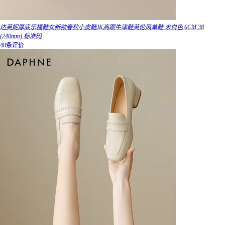
达芙妮厚底乐福鞋女新款春秋小皮鞋JK高跟牛津鞋英伦风单鞋 米白色 6CM 38
(240mm) 标准码
48条评价