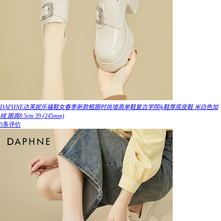
DAPHNE达芙妮乐福鞋女春季新款粗跟时尚增高单鞋复古学院jk鞋厚底皮鞋 米白色加
绒 跟高8.5cm 39 (245mm)
5条评价