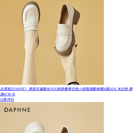
达芙妮2026HNE）厚底乐福鞋女2026新款春季白色小皮鞋通勤单鞋jk鞋2026 米白色 跟
高6CM 36
24条评价