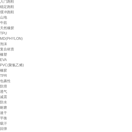
入门跑鞋
稳定跑鞋
缓冲跑鞋
山地
牛筋
天然橡胶
TPU
MD(PHYLON)
泡沫
复合材质
橡塑
EVA
PVC(聚氯乙烯)
橡胶
TPR
包裹性
防滑
透气
减震
防水
耐磨
速干
平衡
吸汗
回弹