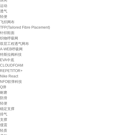
休闲
运动
透气
轻便
飞织网布
TFP(Tailored Fibre Placement)
针织鞋面
织物呼吸网
双层工程透气网布
A-WEB呼吸网
特斯拉阀科技
EVA中底
CLOUDFOAM
REPETITOR+
Nike React
NFO软弹科技
Q弹
耐磨
防滑
轻便
稳定支撑
排气
支撑
缓震
轻质