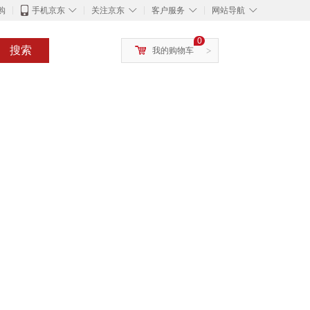
◇
◇
◇
◇
购
手机京东
关注京东
客户服务
网站导航
0
搜索
我的购物车
>