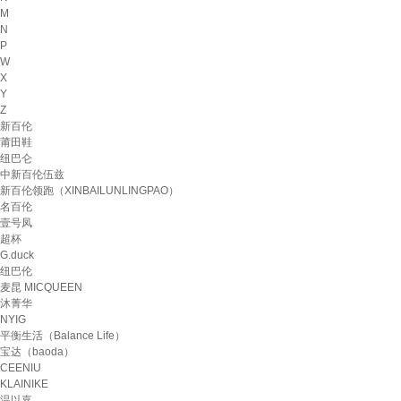
M
N
P
W
X
Y
Z
新百伦
莆田鞋
纽巴仑
中新百伦伍兹
新百伦领跑（XINBAILUNLINGPAO）
名百伦
壹号凤
超杯
G.duck
纽巴伦
麦昆 MICQUEEN
沐菁华
NYIG
平衡生活（Balance Life）
宝达（baoda）
CEENIU
KLAINIKE
温以嘉