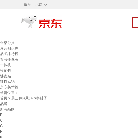
◇
送至：
北京
全部分类
京东知识库
品牌排行榜
普联摄像头
一体机
收纳包
键盘贴
键帽贴纸
京东美术馆
当前位置：
首页
>
男士休闲鞋
> n字鞋子
品牌:
所有品牌
B
C
G
H
K