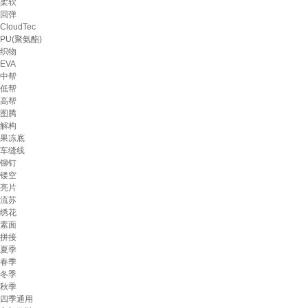
柔软
回弹
CloudTec
PU(聚氨酯)
织物
EVA
中帮
低帮
高帮
图腾
解构
果冻底
车缝线
铆钉
镂空
亮片
流苏
绣花
素面
拼接
夏季
春季
冬季
秋季
四季通用