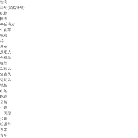
增高
涤纶(聚酯纤维)
织物
网布
牛反毛皮
牛皮革
帆布
棉
皮革
反毛皮
合成革
橡胶
军旅风
复古风
运动风
地板
山地
跑道
公路
小道
一脚蹬
拉链
松紧带
系带
青年