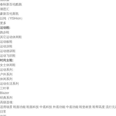
春秋新百伦酷跑
潮思汇
豪新百伦斯凯
以纯（YISHion）
更多
运动鞋:
跑步鞋
其它运动休闲鞋
运动板鞋
运动凉鞋
运动德训鞋
运动飞织鞋
时尚女鞋:
女士休闲鞋
运动系列:
户外系列
休闲系列
运动生活系列
三叶草
Blazer
经典系列
高级选项:
适用场景
鞋面功能
鞋面科技
中底科技
外底功能
中底功能
鞋垫材质
鞋帮高度
流行元
日常