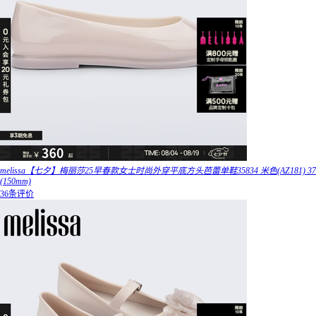
melissa【七夕】梅丽莎25早春款女士时尚外穿平底方头芭蕾单鞋35834 米色(AZ181) 37
(150mm)
36条评价