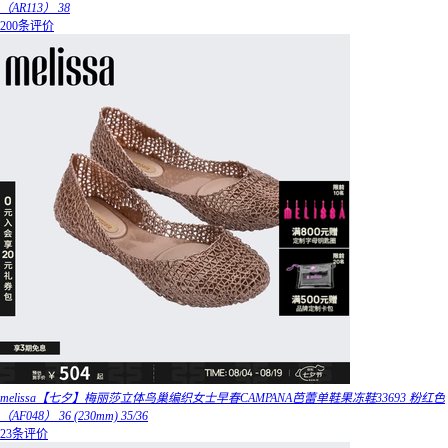
（AR113） 38
200条评价
melissa【七夕】梅丽莎立体鸟巢编织女士早春CAMPANA芭蕾单鞋果冻鞋33693 粉红色
（AF048） 36 (230mm) 35/36
23条评价