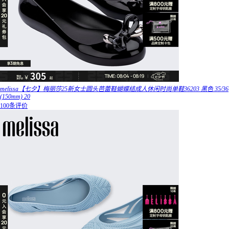
melissa【七夕】梅丽莎25新女士圆头芭蕾鞋蝴蝶结成人休闲时尚单鞋36203 黑色 35/36
(150mm) 20
100条评价