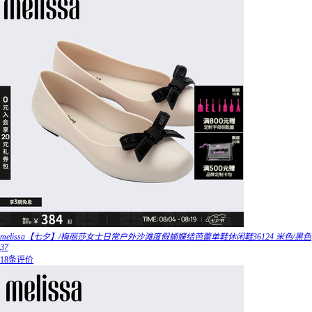
melissa【七夕】/梅丽莎女士日常户外沙滩度假蝴蝶结芭蕾单鞋休闲鞋36124 米色/黑色
37
18条评价