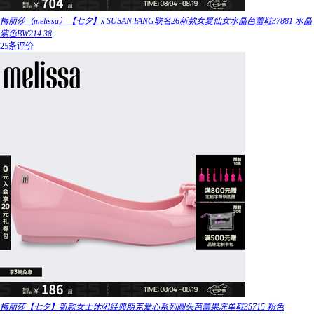
梅丽莎（melissa）【七夕】x SUSAN FANG联名26新款女夏仙女水晶芭蕾鞋37881 水晶
紫色BW214 38
25条评价
梅丽莎【七夕】新款女士休闲经典朋克爱心系列圆头芭蕾果冻单鞋35715 粉色