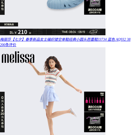
梅丽莎【七夕】春季新品女士编织镂空单鞋经典小圆头芭蕾鞋33734 蓝色 AQ932 38
200条评价