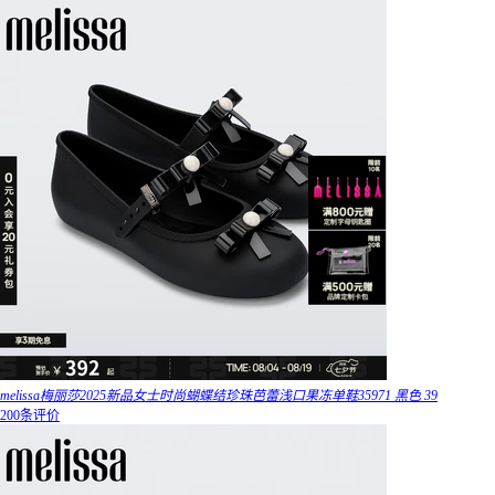
melissa梅丽莎2025新品女士时尚蝴蝶结珍珠芭蕾浅口果冻单鞋35971 黑色 39
200条评价