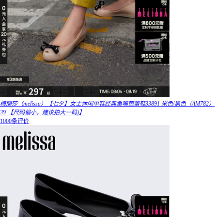
梅丽莎（melissa）【七夕】女士休闲单鞋经典鱼嘴芭蕾鞋33891 米色/黑色（AM782）
39 【尺码偏小，建议拍大一码)】
1000条评价