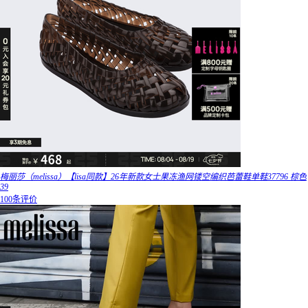
梅丽莎（melissa）【lisa同款】26年新款女士果冻渔网镂空编织芭蕾鞋单鞋37796 棕色
39
100条评价