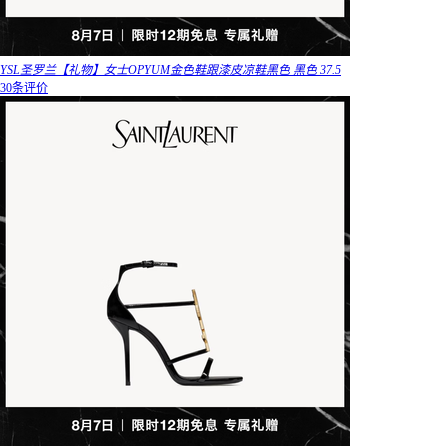
YSL圣罗兰【礼物】女士OPYUM金色鞋跟漆皮凉鞋黑色 黑色 37.5
30条评价