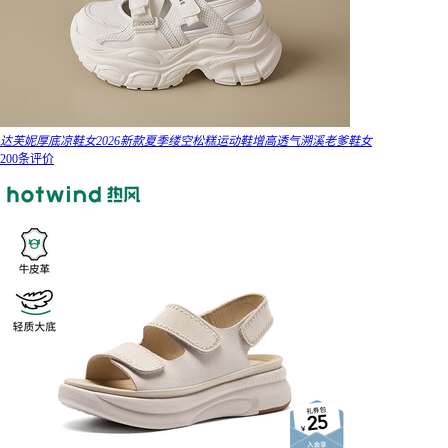
达芙妮厚底凉鞋女2026新款夏季缕空松糕运动鞋增高透气溯溪老爹鞋女
200条评价