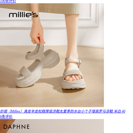
100条评价
妙丽（Millies）真皮羊皮松糕厚底凉鞋女夏季防水台小个子增高罗马凉鞋 米白 40
0条评价