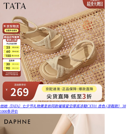
他她（TATA）七夕节礼物黄圣依同款璀璨星空厚底凉鞋CXT01 杏色 (凉鞋款） 38
1000条评价