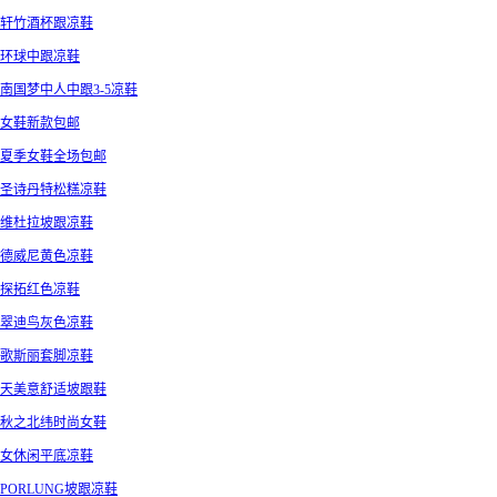
轩竹酒杯跟凉鞋
环球中跟凉鞋
南国梦中人中跟3-5凉鞋
女鞋新款包邮
夏季女鞋全场包邮
圣诗丹特松糕凉鞋
维杜拉坡跟凉鞋
德威尼黄色凉鞋
探拓红色凉鞋
翠迪鸟灰色凉鞋
歌斯丽套脚凉鞋
天美意舒适坡跟鞋
秋之北纬时尚女鞋
女休闲平底凉鞋
PORLUNG坡跟凉鞋