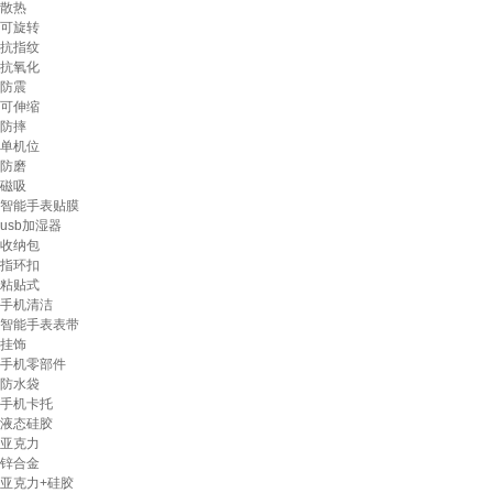
散热
可旋转
抗指纹
抗氧化
防震
可伸缩
防摔
单机位
防磨
磁吸
智能手表贴膜
usb加湿器
收纳包
指环扣
粘贴式
手机清洁
智能手表表带
挂饰
手机零部件
防水袋
手机卡托
液态硅胶
亚克力
锌合金
亚克力+硅胶