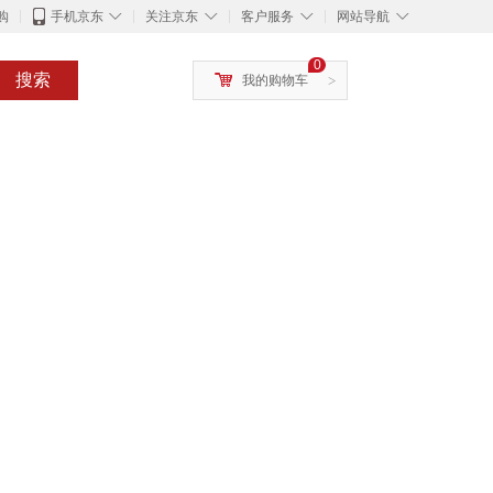
◇
◇
◇
◇
购
手机京东
关注京东
客户服务
网站导航
0
搜索
我的购物车
>