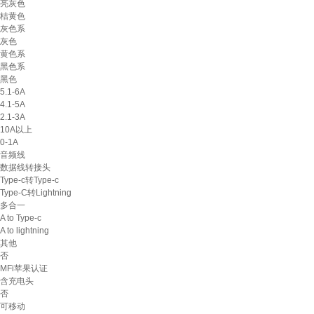
亮灰色
桔黄色
灰色系
灰色
黄色系
黑色系
黑色
5.1-6A
4.1-5A
2.1-3A
10A以上
0-1A
音频线
数据线转接头
Type-c转Type-c
Type-C转Lightning
多合一
A to Type-c
A to lightning
其他
否
MFi苹果认证
含充电头
否
可移动