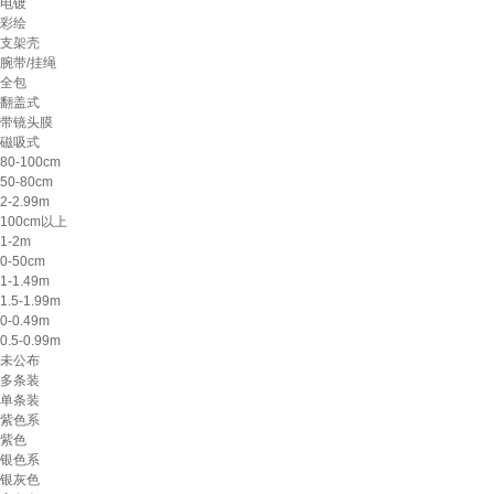
电镀
彩绘
支架壳
腕带/挂绳
全包
翻盖式
带镜头膜
磁吸式
80-100cm
50-80cm
2-2.99m
100cm以上
1-2m
0-50cm
1-1.49m
1.5-1.99m
0-0.49m
0.5-0.99m
未公布
多条装
单条装
紫色系
紫色
银色系
银灰色