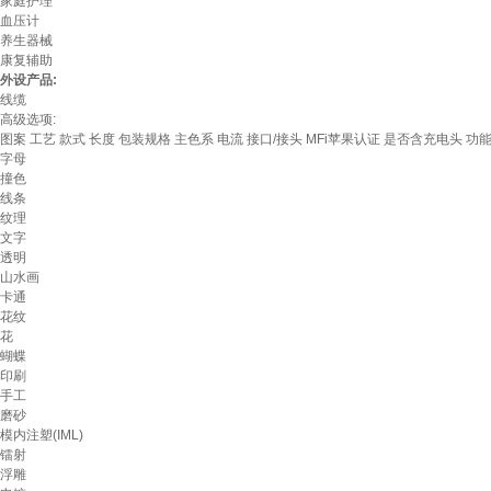
家庭护理
血压计
养生器械
康复辅助
外设产品:
线缆
高级选项:
图案
工艺
款式
长度
包装规格
主色系
电流
接口/接头
MFi苹果认证
是否含充电头
功
字母
撞色
线条
纹理
文字
透明
山水画
卡通
花纹
花
蝴蝶
印刷
手工
磨砂
模内注塑(IML)
镭射
浮雕