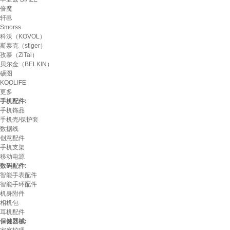
倍魔
轩邑
Smorss
科沃（KOVOL）
斯泰克（stiger）
孜泰（ZiTai）
贝尔金（BELKIN）
硕图
KOOLIFE
更多
手机配件:
手机饰品
手机壳/保护套
数据线
创意配件
手机支架
移动电源
数码配件:
智能手表配件
智能手环配件
机身附件
相机包
耳机配件
保健器械: