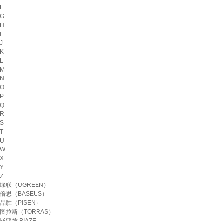
F
G
H
I
J
K
L
M
N
O
P
Q
R
S
T
U
W
X
Y
Z
绿联（UGREEN）
倍思（BASEUS）
品胜（PISEN）
图拉斯（TORRAS）
毕亚兹 BIAZE