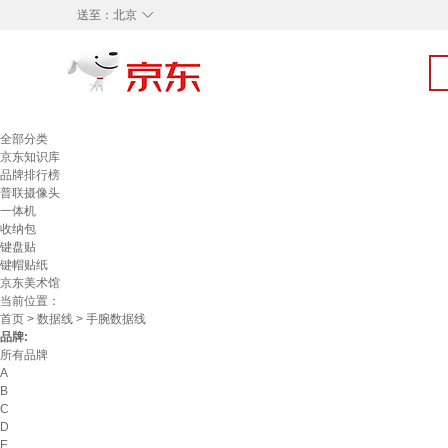
◇
送至：
北京
全部分类
京东知识库
品牌排行榜
普联摄像头
一体机
收纳包
键盘贴
键帽贴纸
京东美术馆
当前位置：
首页
>
数据线
> 手腕数据线
品牌:
所有品牌
A
B
C
D
E