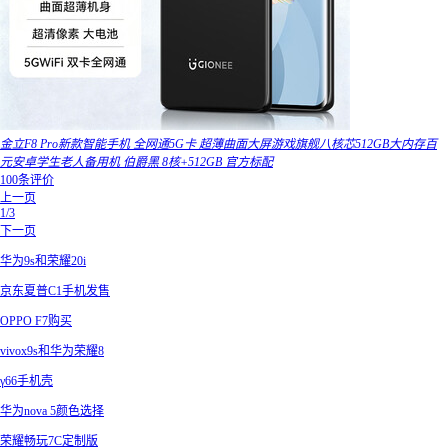
金立F8 Pro新款智能手机 全网通5G卡 超薄曲面大屏游戏旗舰八核芯512GB大内存百
元安卓学生老人备用机 伯爵黑 8核+512GB 官方标配
100条评价
上一页
1/3
下一页
华为9s和荣耀20i
京东夏普C1手机发售
OPPO F7购买
vivox9s和华为荣耀8
γ66手机壳
华为nova 5颜色选择
荣耀畅玩7C定制版