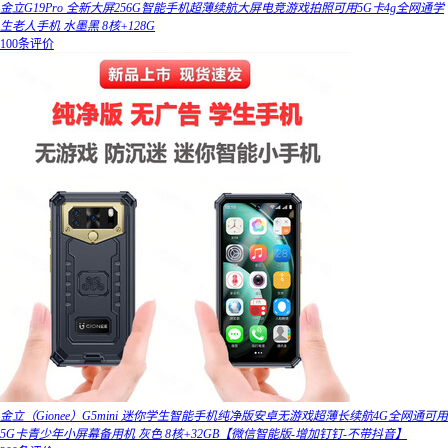
金立G19Pro 全新大屏256G智能手机超薄续航大屏电竞游戏拍照可用5G卡4g全网通学
生老人手机 水墨黑 8核+128G
100条评价
金立（Gionee）G5mini 迷你学生智能手机纯净版安卓无游戏超薄长续航4G全网通可用
5G卡青少年小屏幕备用机 灰色 8核+32GB【微信智能版-增加钉钉-不带抖音】