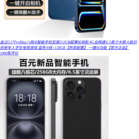
金立G17ProMax八核AI智能手机至高512GB超薄长续航 4G全网通 6.5英寸大屏人脸识
别老年人学生电竞游戏 蓝色 8核+128GB【热卖配置】 一键AI功能【官方正品】
1000条评价