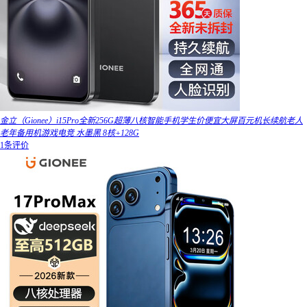
金立（Gionee）i15Pro全新256G超薄八核智能手机学生价便宜大屏百元机长续航老人
老年备用机游戏电竞 水墨黑 8核+128G
1条评价