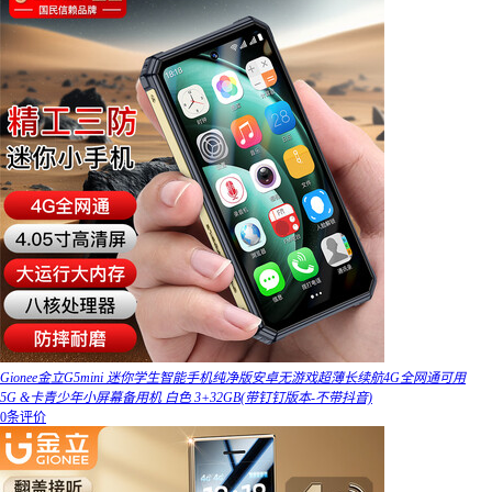
Gionee金立G5mini 迷你学生智能手机纯净版安卓无游戏超薄长续航4G全网通可用
5G &卡青少年小屏幕备用机 白色 3+32GB(带钉钉版本-不带抖音)
0条评价