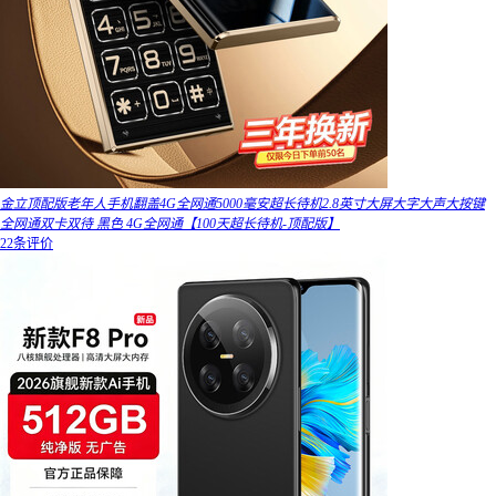
金立顶配版老年人手机翻盖4G全网通5000毫安超长待机2.8英寸大屏大字大声大按键
全网通双卡双待 黑色 4G全网通【100天超长待机-顶配版】
22条评价