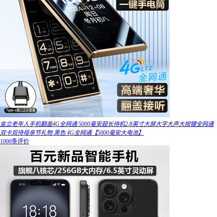
金立老年人手机翻盖4G全网通 5000毫安超长待机2.8英寸大屏大字大声大按键全网通
双卡双待母亲节礼物 黑色 4G全网通【5000毫安大电池】
1000条评价