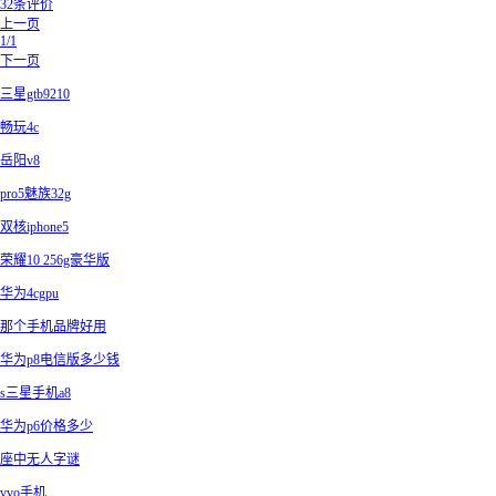
32条评价
上一页
1/1
下一页
三星gtb9210
畅玩4c
岳阳v8
pro5魅族32g
双核iphone5
荣耀10 256g豪华版
华为4cgpu
那个手机品牌好用
华为p8电信版多少钱
s三星手机a8
华为p6价格多少
座中无人字谜
vvo手机