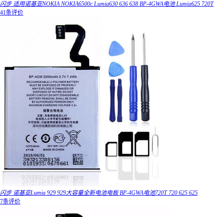
闪步 适用诺基亚NOKIA NOKIA6500c Lumia630 636 638 BP-4GWA电池 Lumia625 720T
41条评价
闪步 诺基亚Lumia 929 929大容量全新电池电板 BP-4GWA电池720T 720 625 625
7条评价