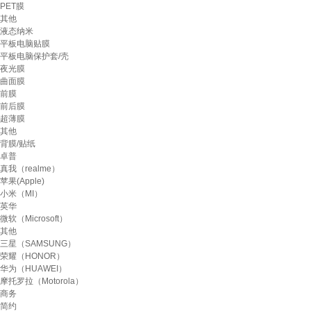
PET膜
其他
液态纳米
平板电脑贴膜
平板电脑保护套/壳
夜光膜
曲面膜
前膜
前后膜
超薄膜
其他
背膜/贴纸
卓普
真我（realme）
苹果(Apple)
小米（MI）
英华
微软（Microsoft）
其他
三星（SAMSUNG）
荣耀（HONOR）
华为（HUAWEI）
摩托罗拉（Motorola）
商务
简约