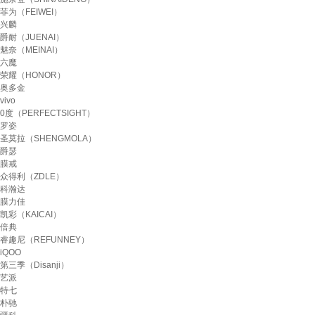
菲为（FEIWEI）
兴麟
爵耐（JUENAI）
魅奈（MEINAI）
六魔
荣耀（HONOR）
奥多金
vivo
0度（PERFECTSIGHT）
罗姿
圣莫拉（SHENGMOLA）
爵瑟
膜戒
众得利（ZDLE）
科瀚达
膜力佳
凯彩（KAICAI）
倍典
睿趣尼（REFUNNEY）
iQOO
第三季（Disanji）
艺派
特七
朴驰