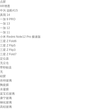
点胶
AR增透
中兴 远航41S
真我 14
一加 9 PRO
一加 13
一加 12
一加 11
小米 Redmi Note12 Pro 极速版
三星 Z Fold6
三星 Z Flip5
三星 Z Flip3
三星 Z Fold7
定位器
无尘仓
带秒贴盒
无
硅胶
肖特玻璃
陶瓷膜
水凝膜
蓝宝石玻璃
康宁玻璃
钢化玻璃
高铝玻璃