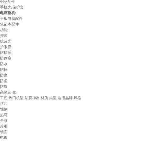
创意配件
手机壳/保护套
电脑整机:
平板电脑配件
笔记本配件
功能:
抑菌
抗蓝光
护眼膜
防指纹
防偷窥
防水
防摔
防磨
防尘
防爆
高级选项:
工艺
热门机型
贴膜神器
材质
类型
适用品牌
风格
丝印
蚀刻
热弯
全胶
冷雕
镜面
电镀