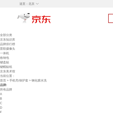
◇
送至：
北京
全部分类
京东知识库
品牌排行榜
普联摄像头
一体机
收纳包
键盘贴
键帽贴纸
京东美术馆
当前位置：
首页
>
手机壳/保护套
> 钢化膜水洗
品牌:
所有品牌
A
B
C
D
F