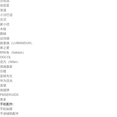
沃优选
倍思星
淮漫
小洁巴适
京滔
家小优
木核
图绪
达珀德
路曼顿（LUMANDUN）
蒋之爱
咔咔鱼（kakayu）
OGCOL
尼凡（Nifan）
保捷森蔚
旦榄
蓝猩先生
华为流光
道珑
保捷牌
FMSERUIOS
更多
手机配件:
手机贴膜
手游辅助配件