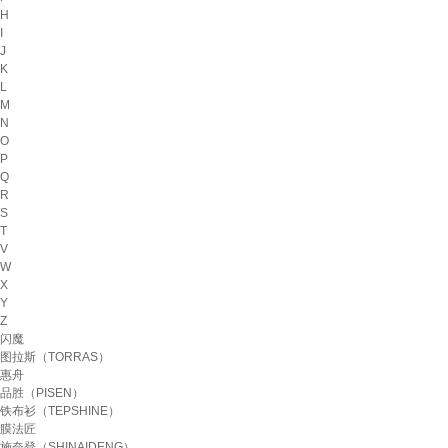
H
I
J
K
L
M
N
O
P
Q
R
S
T
V
W
X
Y
Z
闪魔
图拉斯（TORRAS）
惠舟
品胜（PISEN）
铁布衫（TEPSHINE）
膜法匠
施奈登（SHINAIDENG）