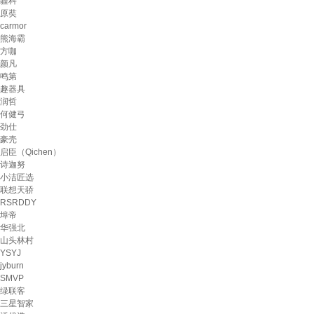
疆科
原奘
carmor
熊海霸
方咖
颜凡
鸣第
趣器具
润哲
何健弓
劲仕
豪壳
启臣（Qichen）
诗迦努
小洁匠选
联想天骄
RSRDDY
埠帝
华强北
山头林村
YSYJ
jyburn
SMVP
绿联客
三星智家