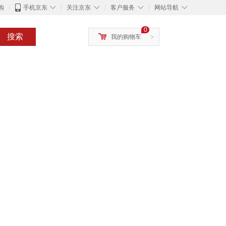
◇
◇
◇
◇
购
手机京东
关注京东
客户服务
网站导航
0
搜索
我的购物车
>