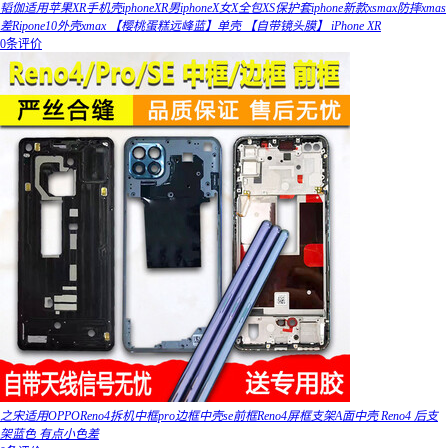
韬伽适用苹果XR手机壳iphoneXR男iphoneX女X全包XS保护套iphone新款xsmax防摔xmas
差Ripone10外壳xmax 【樱桃蛋糕远峰蓝】单壳 【自带镜头膜】 iPhone XR
0条评价
之宋适用OPPOReno4拆机中框pro边框中壳se前框Reno4屏框支架A面中壳 Reno4 后支
架蓝色 有点小色差