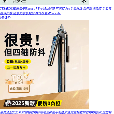
TESAROSSE适用于iPhone 17 Pro Max背膜 苹果17 Pro手机贴纸 后壳防撞条膜 手机背
膜保护膜 创意文字系列贴 脾气极差 iPhone Air
0条评价
原奘适配2025新款四轴自拍杆落地三脚架手机拍照通用直播支架自拍神器360度旋转