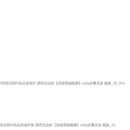
情侣简约高品质保护 透明无边框【高级黑磁吸圈】ucky折叠支架 魅族_18_Pro
简约高品质保护套 透明无边框【高级黑磁吸圈】ucky折叠支架 魅族_21