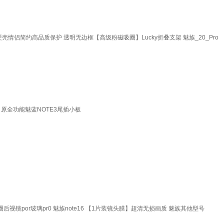
侣简约高品质保护 透明无边框【高级粉磁吸圈】Lucky折叠支架 魅族_20_Pro
口 原全功能魅蓝NOTE3尾插小板
件圈后视镜por玻璃pr0 魅族note16 【1片装镜头膜】超清无损画质 魅族其他型号