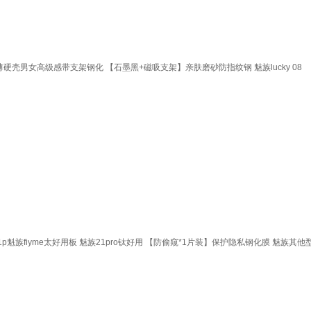
软超薄硬壳男女高级感带支架钢化 【石墨黑+磁吸支架】亲肤磨砂防指纹钢 魅族lucky 08
21p魁族fiyme太好用板 魅族21pro钛好用 【防偷窥*1片装】保护隐私钢化膜 魅族其他