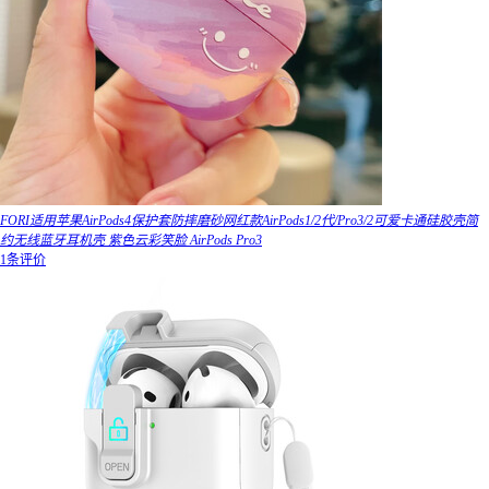
FORI适用苹果AirPods4保护套防摔磨砂网红款AirPods1/2代/Pro3/2可爱卡通硅胶壳简
约无线蓝牙耳机壳 紫色云彩笑脸 AirPods Pro3
1条评价