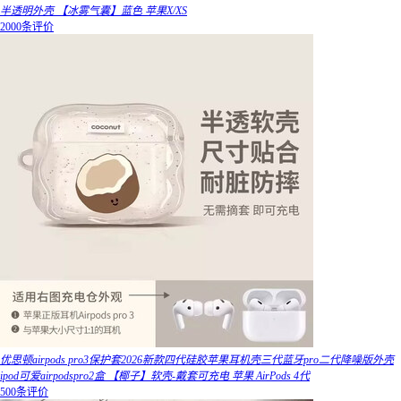
半透明外壳 【冰雾气囊】蓝色 苹果X/XS
2000条评价
优思顿airpods pro3保护套2026新款四代硅胶苹果耳机壳三代蓝牙pro二代降噪版外壳
ipod可爱airpodspro2盒 【椰子】软壳-戴套可充电 苹果 AirPods 4代
500条评价