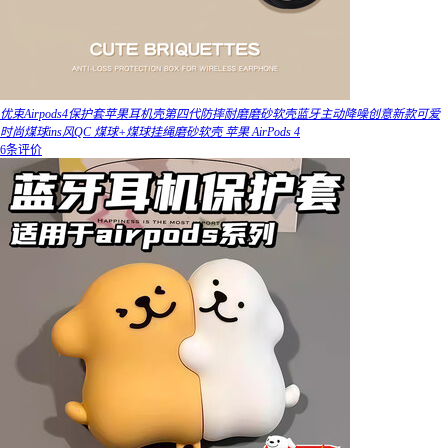
优束Airpods4保护套苹果耳机壳第四代防摔耐磨磨砂软壳蓝牙主动降噪创意新款可爱
时尚煤球ins风QC 煤球+煤球挂绳磨砂软壳 苹果 AirPods 4
6条评价