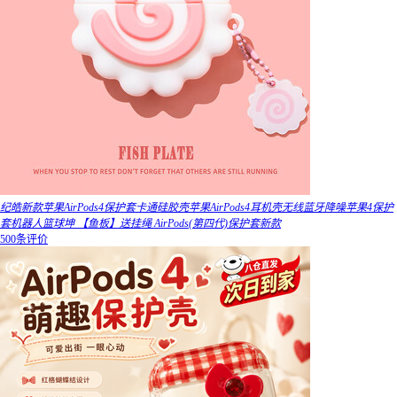
纪皓新款苹果AirPods4保护套卡通硅胶壳苹果AirPods4耳机壳无线蓝牙降噪苹果4保护
套机器人篮球坤 【鱼板】送挂绳 AirPods(第四代)保护套新款
500条评价