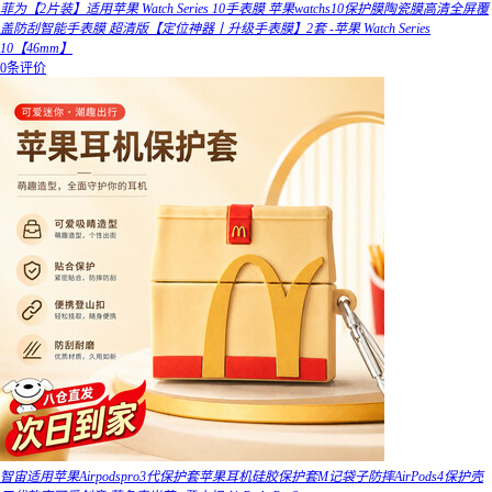
菲为【2片装】适用苹果 Watch Series 10手表膜 苹果watchs10保护膜陶瓷膜高清全屏覆
盖防刮智能手表膜 超清版【定位神器丨升级手表膜】2套 -苹果 Watch Series
10【46mm】
0条评价
智宙适用苹果Airpodspro3代保护套苹果耳机硅胶保护套M记袋子防摔AirPods4保护壳