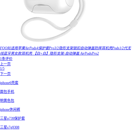
FOORI适用苹果AirPods4保护套Pro3/2隐形支架锁扣自动弹盖防摔耳机壳Pods1/2代无
线蓝牙男女款耳机壳 【白+白】隐形支架-自动弹盖 AirPodsPro2
1条评价
上一页
1/5
下一页
iphone6壳套
面包手机
明黄色包
iphone休闲裤
三星p739保护套
三星s7g9308