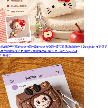
智宙适用苹果airpods4保护套airpods4代保护壳可爱格纹蝴蝶结KT猫airpods4代的保护
套耳机套高级感女 格纹立体蝴蝶结KT猫 单壳+挂件 Airpods 4
11条评价