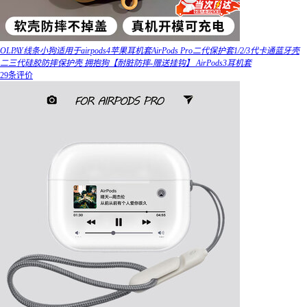
OLPAY线条小狗适用于airpods4苹果耳机套AirPods Pro二代保护套1/2/3代卡通蓝牙壳
二三代硅胶防摔保护壳 拥抱狗【耐脏防摔-赠送挂钩】 AirPods3耳机套
29条评价