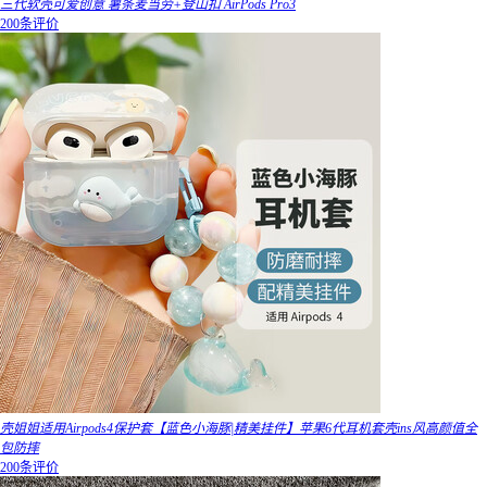
三代软壳可爱创意 薯条麦当劳+登山扣 AirPods Pro3
200条评价
壳姐姐适用Airpods4保护套【蓝色小海豚|精美挂件】苹果6代耳机套壳ins风高颜值全
包防摔
200条评价