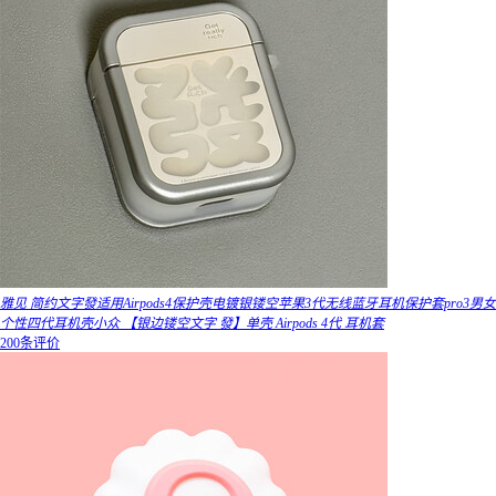
雅见 简约文字發适用Airpods4保护壳电镀银镂空苹果3代无线蓝牙耳机保护套pro3男女
个性四代耳机壳小众 【银边镂空文字 發】单壳 Airpods 4代 耳机套
200条评价