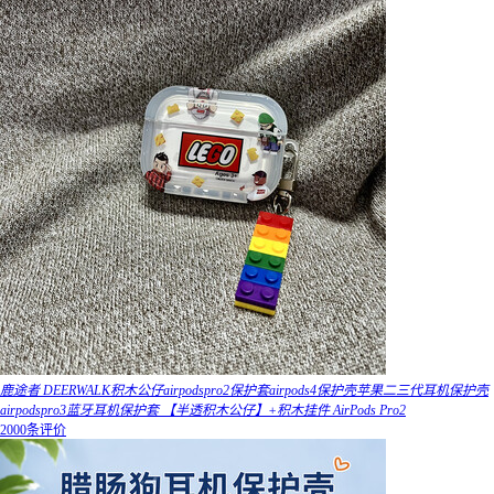
鹿途者 DEERWALK积木公仔airpodspro2保护套airpods4保护壳苹果二三代耳机保护壳
airpodspro3蓝牙耳机保护套 【半透积木公仔】+积木挂件 AirPods Pro2
2000条评价