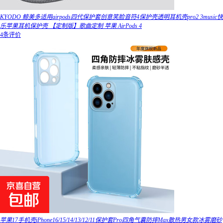
KYODO 鲸美多适用airpods四代保护套创意笑脸音符4保护壳透明耳机壳pro2 3music快
乐苹果耳机保护壳 【定制版】歌曲定制 苹果 AirPods 4
4条评价
苹果17手机壳iPhone16/15/14/13/12/11保护套Pro四角气囊防摔Max散热男女款冰雾磨砂