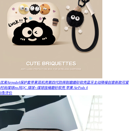
优束Airpods4保护套苹果耳机壳第四代防摔耐磨磨砂软壳蓝牙主动降噪创意新款可爱
时尚煤球ins风QC 煤球+煤球挂绳磨砂软壳 苹果 AirPods 4
0条评价