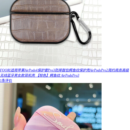
FOORI适用苹果AirPods4保护套Pro3防摔鼓包鳄鱼纹保护壳AirPodsPro2简约商务高级
无线蓝牙男女款耳机壳 【棕色】鳄鱼纹 AirPodsPro3
1条评价