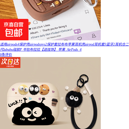
适用airpods4保护壳airpodspro2保护套拉布布苹果耳机壳airpod耳机套3蓝牙2耳机仓二
代labubu硅胶P 书包布拉拉【送挂饰】 苹果_AirPods_4
0条评价