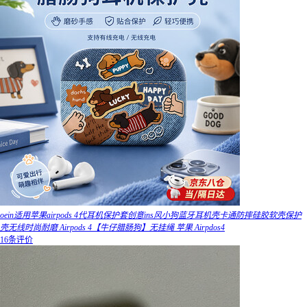
oein适用苹果airpods 4代耳机保护套创意ins风小狗蓝牙耳机壳卡通防摔硅胶软壳保护
壳无线时尚耐磨 Airpods 4【牛仔腊肠狗】无挂绳 苹果 Airpdos4
16条评价