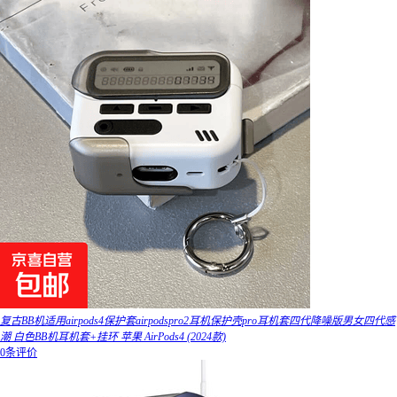
复古BB机适用airpods4保护套airpodspro2耳机保护壳pro耳机套四代降噪版男女四代感
潮 白色BB机耳机套+挂环 苹果 AirPods4 (2024款)
0条评价