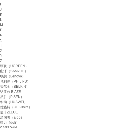
H
J
K
L
M
P
R
S
T
X
Y
Z
绿联（UGREEN）
山泽（SAMZHE）
联想（Lenovo）
飞利浦（PHILIPS）
贝尔金（BELKIN）
毕亚兹 BIAZE
品胜（PISEN）
华为（HUAWEI）
优籁特（ULT-unite）
值计ZLEUE
爱国者（aigo）
得力（deli）
CASSDAN