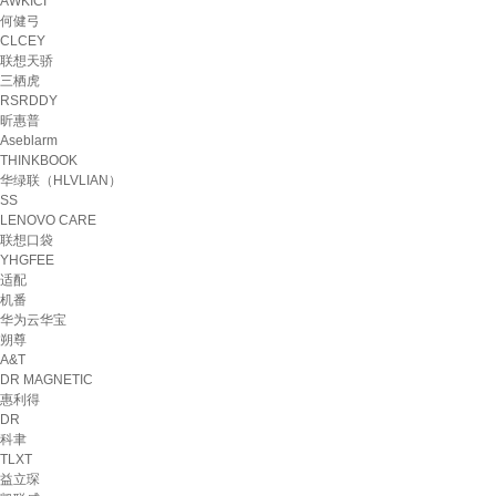
AWKICI
何健弓
CLCEY
联想天骄
三栖虎
RSRDDY
昕惠普
Aseblarm
THINKBOOK
华绿联（HLVLIAN）
SS
LENOVO CARE
联想口袋
YHGFEE
适配
机番
华为云华宝
朔尊
A&T
DR MAGNETIC
惠利得
DR
科聿
TLXT
益立琛