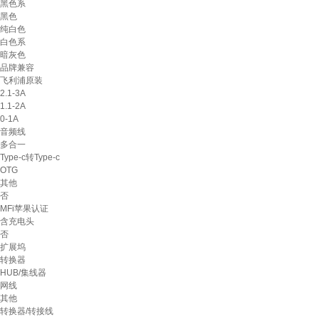
黑色系
黑色
纯白色
白色系
暗灰色
品牌兼容
飞利浦原装
2.1-3A
1.1-2A
0-1A
音频线
多合一
Type-c转Type-c
OTG
其他
否
MFi苹果认证
含充电头
否
扩展坞
转换器
HUB/集线器
网线
其他
转换器/转接线