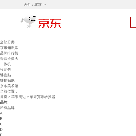
◇
送至：
北京
全部分类
京东知识库
品牌排行榜
普联摄像头
一体机
收纳包
键盘贴
键帽贴纸
京东美术馆
当前位置：
首页
>
苹果周边
> 苹果宽带转换器
品牌:
所有品牌
A
B
C
D
F