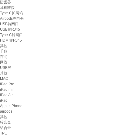
防丢器
耳机转接
Type-C扩展坞
Airpods充电仓
USB转网口
USB转RJ45
Type-C转网口
HDMI转RJ45
其他
千兆
百兆
网线
USB线
其他
MAC
iPad Pro
iPad mini
iPad Air
iPad
Apple iPhone
airpods
其他
锌合金
铝合金
TPE