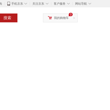
◇
◇
◇
◇
购
手机京东
关注京东
客户服务
网站导航
0
搜索
我的购物车
>