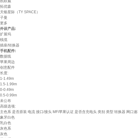
凯联威
拓优森
天银星际（TY SPACE）
子曼
更多
外设产品:
扩展坞
线缆
插座/转换器
手机配件:
数据线
苹果周边
创意配件
长度:
1-1.49m
1.5-1.99m
0-0.49m
0.5-0.99m
未公布
高级选项:
主色系
是否原装
电流
接口/接头
MFi苹果认证
是否含充电头
类别
类型
转换器
网口速
象牙白色
乳白色
灰色系
灰色