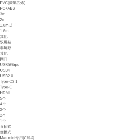
PVC(聚氯乙烯)
PC+ABS
3m
2m
1.8m以下
1.8m
其他
双屏蔽
非屏蔽
其他
网口
USB5Gbps
USB4
USB2.0
Type-C3.1
Type-C
HDMI
5个
4个
3个
2个
1个
直插式
便携式
Mac mini专用扩展坞