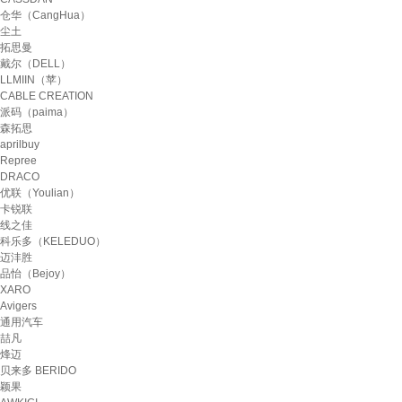
仓华（CangHua）
尘土
拓思曼
戴尔（DELL）
LLMIIN（苹）
CABLE CREATION
派码（paima）
森拓思
aprilbuy
Repree
DRACO
优联（Youlian）
卡锐联
线之佳
科乐多（KELEDUO）
迈沣胜
品怡（Bejoy）
XARO
Avigers
通用汽车
喆凡
烽迈
贝来多 BERIDO
颖果