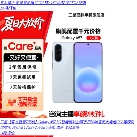
玄龙骑士 电竞显示器 32‘OLED 4K240HZ S32FG812SB
200条评价
三星【官方直营7天机】Galaxy A57 5G智能游戏拍照手机5000毫安大电池IP68等级防
尘防水 冷川蓝 12GB+256GB 7天机 准新 全款直降
14条评价