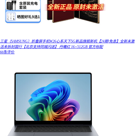
三星（SAMSUNG）折叠屏手机W26心系天下5G新品旗舰新机【24期|免息】全新未激
活未拆封国行【北京支持同城闪送】 丹曦红 16+512GB 官方标配
66条评价