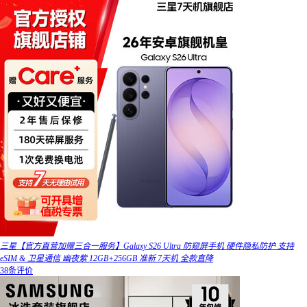
三星【官方直营加赠三合一服务】Galaxy S26 Ultra 防窥屏手机 硬件隐私防护 支持
eSIM & 卫星通信 幽夜紫 12GB+256GB 准新 7天机 全款直降
38条评价