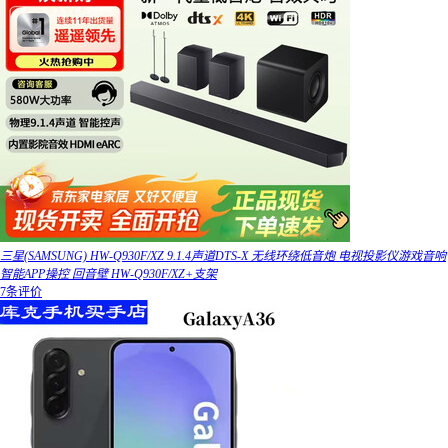
三星(SAMSUNG) HW-Q930F/XZ 9.1.4声道DTS-X 无线环绕低音炮 电视投影仪游戏音响
智能APP操控 回音壁 HW-Q930F/XZ+支架
7条评价