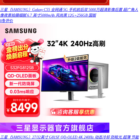
三星（SAMSUNG）Galaxy C55 全网通 5G 手机前后双 5000万超清影像后置 超广角人
像夜景拍摄细腻 6.7 英寸5000mAh 风尚黑 12G+256GB 国版
0条评价
三星（SAMSUNG）27/32英寸 G81SF QD-OLED 4K 240Hz 动态冷却 防眩光 超薄 节能