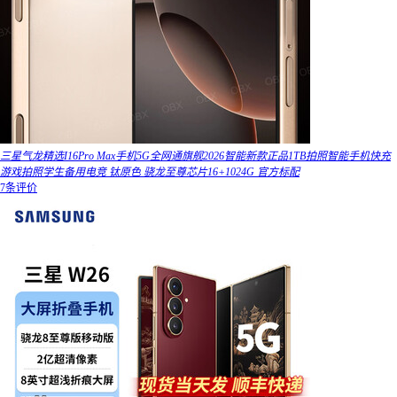
三星气龙精选I16Pro Max手机5G全网通旗舰2026智能新款正品1TB拍照智能手机快充
游戏拍照学生备用电竞 钛原色 骁龙至尊芯片16+1024G 官方标配
7条评价