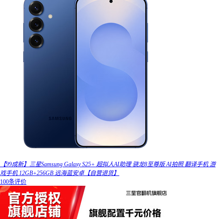
【99成新】三星Samsung Galaxy S25+ 超拟人AI助理 骁龙8至尊版 AI拍照 翻译手机 游
戏手机 12GB+256GB 远海蓝安卓【自营退货】
100条评价