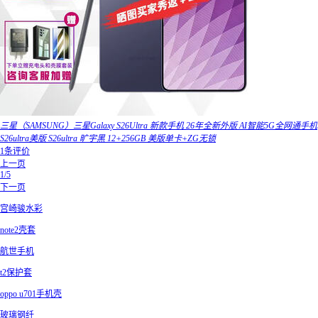
三星（SAMSUNG）三星Galaxy S26Ultra 新款手机 26年全新外版 AI智能5G全网通手机
S26ultra美版 S26ultra 旷宇黑 12+256GB 美版单卡+ZG无锁
1条评价
上一页
1/5
下一页
宫崎骏水彩
note2壳套
航世手机
t2保护套
oppo u701手机壳
玻璃钢纤