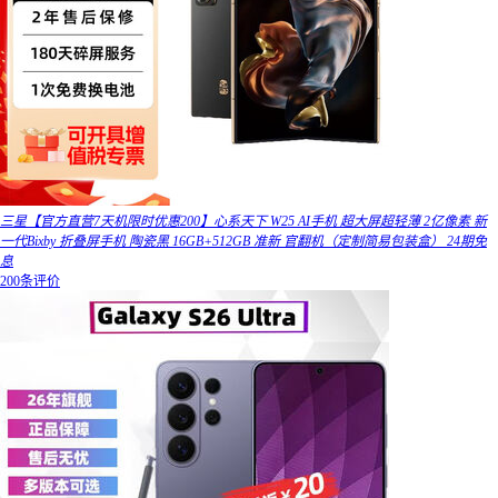
三星【官方直营7天机限时优惠200】心系天下 W25 AI手机 超大屏超轻薄 2亿像素 新
一代Bixby 折叠屏手机 陶瓷黑 16GB+512GB 准新 官翻机（定制简易包装盒） 24期免
息
200条评价