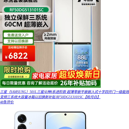
三星（SAMSUNG）501L三星AI神8系进阶款 超薄零嵌平嵌嵌入式十字四开门一级能效
变频三系统大容量冰箱以旧换新补贴 RF50DG513101SC【皎月白】
48条评价