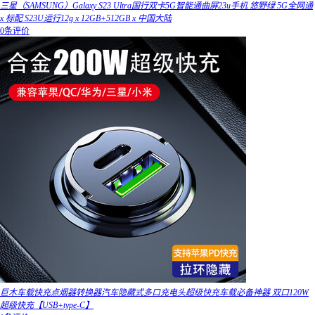
三星（SAMSUNG）Galaxy S23 Ultra国行双卡5G智能通曲屏23u手机 悠野绿 5G全网通
x 标配 S23U运行12g x 12GB+512GB x 中国大陆
0条评价
巨木车载快充点烟器转换器汽车隐藏式多口充电头超级快充车载必备神器 双口120W
超级快充【USB+type-C】