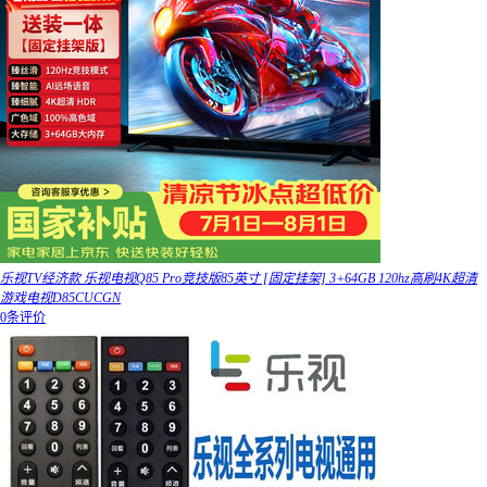
乐视TV经济款 乐视电视Q85 Pro竞技版85英寸 [固定挂架] 3+64GB 120hz高刷4K超清
游戏电视D85CUCGN
0条评价