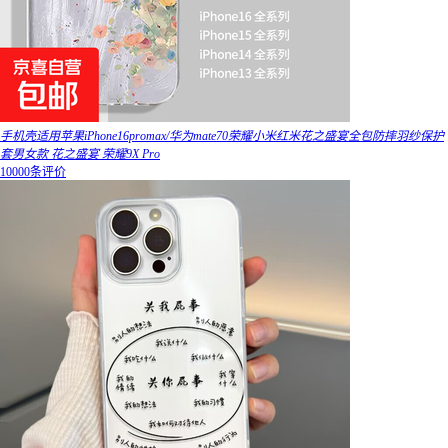
手机壳适用苹果iPhone16promax/华为mate70荣耀小米红米花之盛宴全包防摔羽纱保护
套男女款 花之盛宴 荣耀9X Pro
10000条评价