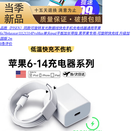
品胜（PISEN）同款可旋转发光数据线快充手机充电线器通用苹果
6s78plusxsxr11121314ProMax单头ipad平板加长带指 黑苹果专用-可旋转快充线 升级加
固版 2m
0条评价