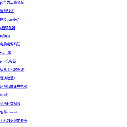
p7华为土豪金版
沧州线缆
魅蓝note移动
u盘转化器
m5max
电脑电源线短
viv小米
puls充电器
智能手机数据线
魅族魅蓝4
乐视1s快速充电器
0tg线
英西达数据线
包邮iphone4
手机数据线加长头