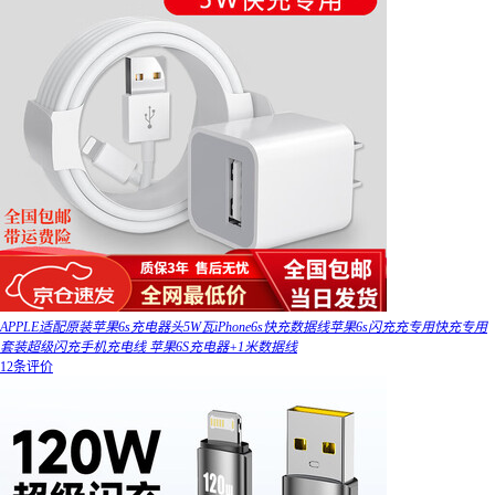
APPLE适配原装苹果6s充电器头5W瓦iPhone6s快充数据线苹果6s闪充充专用快充专用
套装超级闪充手机充电线 苹果6S充电器+1米数据线
12条评价