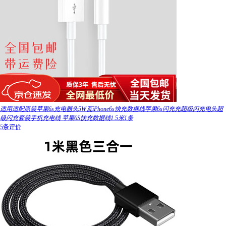
适用适配原装苹果6s充电器头5W瓦iPhone6s快充数据线苹果6s闪充充超级闪充电头超
级闪充套装手机充电线 苹果6S快充数据线1.5米1条
5条评价