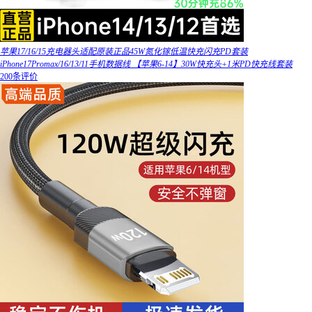
苹果17/16/15充电器头适配原装正品45W氮化镓低温快充闪充PD套装
iPhone17Promax/16/13/11手机数据线 【苹果6-14】30W快充头+1米PD快充线套装
200条评价