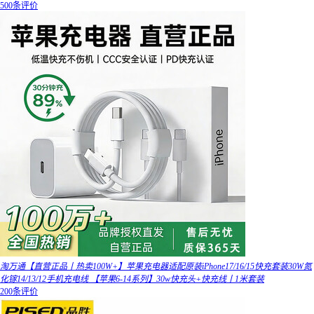
500条评价
淘万通【直营正品丨热卖100W+】苹果充电器适配原装iPhone17/16/15快充套装30W氮
化镓14/13/12手机充电线 【苹果6-14系列】30w快充头+快充线丨1米套装
200条评价