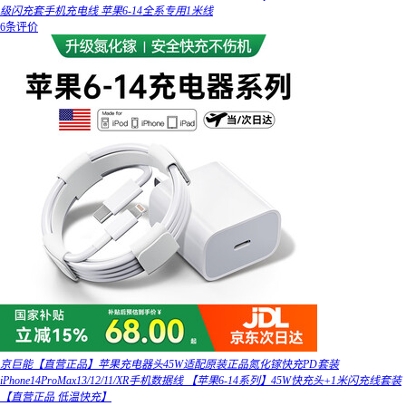
级闪充套手机充电线 苹果6-14全系专用1米线
6条评价
京巨能【直营正品】苹果充电器头45W适配原装正品氮化镓快充PD套装
iPhone14ProMax13/12/11/XR手机数据线 【苹果6-14系列】45W快充头+1米闪充线套装
【直营正品 低温快充】