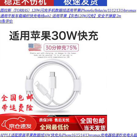
图拉斯（TORRAS）120W闪充手机数据线适用苹果iPhone6s/8plus/xs/11/12/13/14promax
通用平板车载编织快充电线usb2 适用苹果【灰色120W闪充】安全不弹窗 2m
0条评价
APPLE适配原装苹果数据线30W快充头iPhone16/15/14/13promax充电器极速秒充电头超