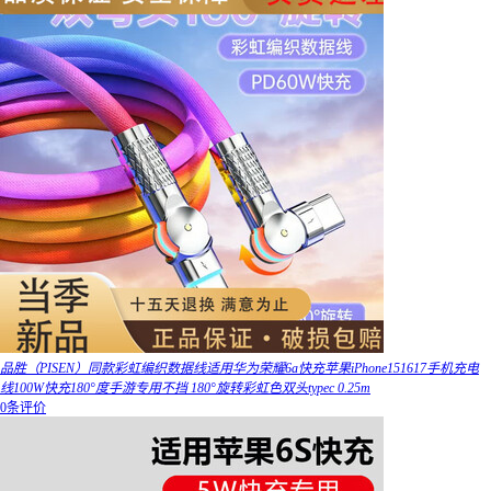
品胜（PISEN）同款彩虹编织数据线适用华为荣耀6a快充苹果iPhone151617手机充电
线100W快充180°度手游专用不挡 180°旋转彩虹色双头typec 0.25m
0条评价