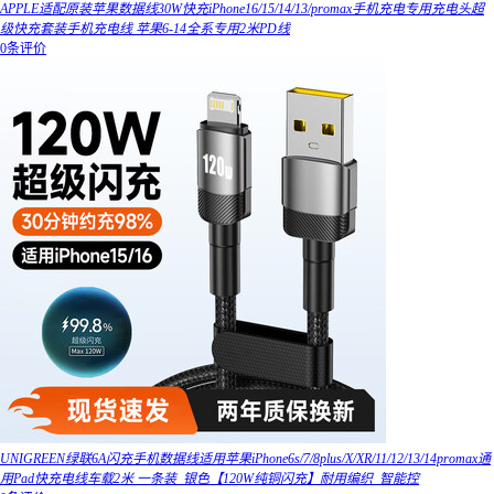
APPLE适配原装苹果数据线30W快充iPhone16/15/14/13/promax手机充电专用充电头超
级快充套装手机充电线 苹果6-14全系专用2米PD线
0条评价
UNIGREEN绿联6A闪充手机数据线适用苹果iPhone6s/7/8plus/X/XR/11/12/13/14promax通
用Pad快充电线车载2米 一条装_银色【120W纯铜闪充】耐用编织_智能控