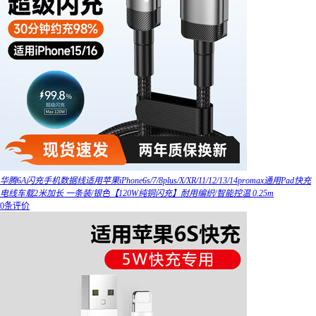
华腾6A闪充手机数据线适用苹果iPhone6s/7/8plus/X/XR/11/12/13/14promax通用Pad快充
电线车载2米加长 一条装/银色【120W纯铜闪充】耐用编织/智能控温 0.25m
0条评价