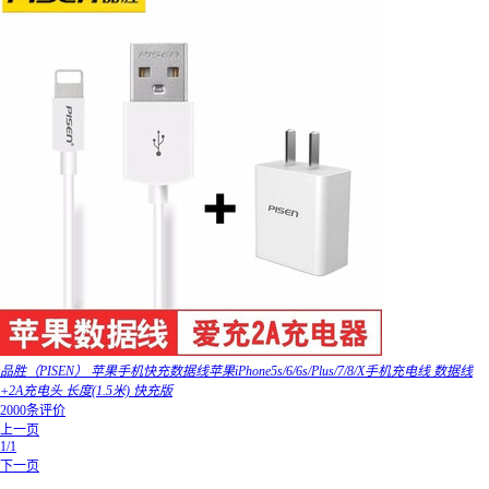
品胜（PISEN） 苹果手机快充数据线苹果iPhone5s/6/6s/Plus/7/8/X手机充电线 数据线
+2A充电头 长度(1.5米) 快充版
2000条评价
上一页
1/1
下一页