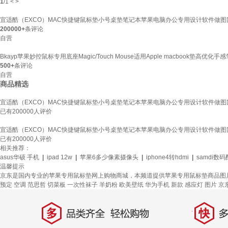
1
/
1
<
>
宜适酷（EXCO）MAC快捷键鼠标垫小号桌垫笔记本苹果电脑办公专用设计软件做图鼠
200000+
条评论
自营
Bkayp苹果妙控鼠标专用底座Magic/Touch Mouse适用Apple macbook垫高
500+
条评论
自营
商品精选
宜适酷（EXCO）MAC快捷键鼠标垫小号桌垫笔记本苹果电脑办公专用设计软件做图鼠
已有
200000
人评价
宜适酷（EXCO）MAC快捷键鼠标垫小号桌垫笔记本苹果电脑办公专用设计软件做图鼠
已有
200000
人评价
相关推荐：
asus华硕 手机
|
ipad 12w
|
苹果6多少像素摄像头
|
iphone4转hdmi
|
samdi数
温馨提示
京东是国内专业的苹果专用鼠标垫网上购物商城，本频道提供苹果专用鼠标垫商品图
预定
空调
范思哲
切菜板
一次性袜子
羊奶粉
欧美壁纸
华为手机
新款
感应灯
图片
京
多
快
品类齐全，轻松购物
多仓