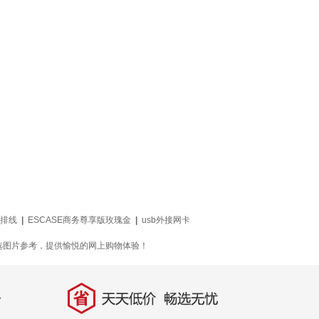
排线
|
ESCASE商务尊享版玫瑰金
|
usb外接网卡
选图片参考，提供愉悦的网上购物体验！
省
天天低价，畅选无忧