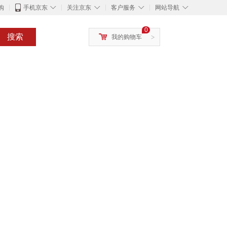
◇
◇
◇
◇
购
手机京东
关注京东
客户服务
网站导航
0
搜索
我的购物车
>