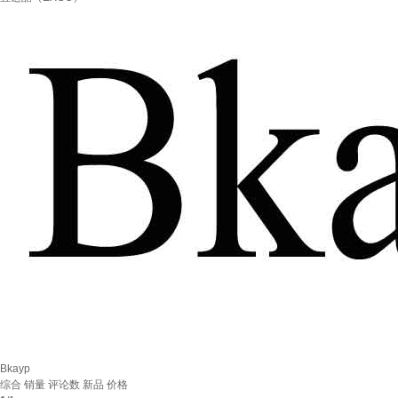
Bkayp
综合
销量
评论数
新品
价格