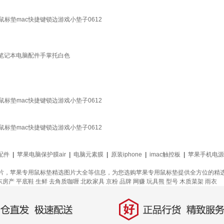
标垫mac快捷键锁边游戏小垫子0612
优化手感笔记本电脑配件手掌托白色
标垫mac快捷键锁边游戏小垫子0612
标垫mac快捷键锁边游戏小垫子0612
码配件
|
苹果电脑保护膜air
|
电脑元素膜
|
原装iphone
|
imac触控板
|
苹果手机电源
片，苹果专用鼠标垫精选图片大全等信息，为您选购苹果专用鼠标垫提供全方位的精
东房产
平底鞋
生鲜
去角质咖喱
北欧家具
京粉
品牌
网赚
玩具熊
型号
木质菜架
雨衣
好
直发，极速配送
正品行货，精致服务