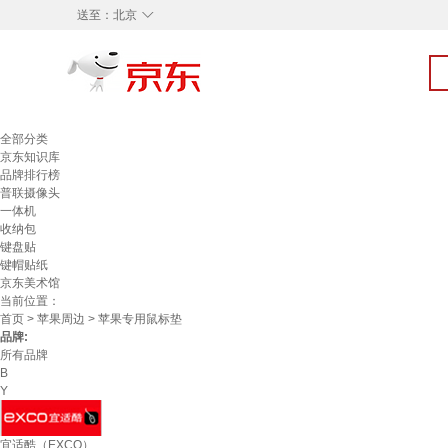
◇
送至：
北京
全部分类
京东知识库
品牌排行榜
普联摄像头
一体机
收纳包
键盘贴
键帽贴纸
京东美术馆
当前位置：
首页
>
苹果周边
> 苹果专用鼠标垫
品牌:
所有品牌
B
Y
宜适酷（EXCO）