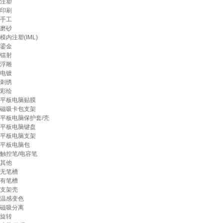
注塑
印刷
手工
磨砂
模内注塑(IML)
鎏金
镭射
浮雕
电镀
刺绣
彩绘
平板电脑贴膜
磁吸卡包支架
平板电脑保护套/壳
平板电脑键盘
平板电脑支架
平板电脑包
触控笔/电容笔
其他
无笔槽
有笔槽
支架壳
温感变色
磁吸分离
旋转