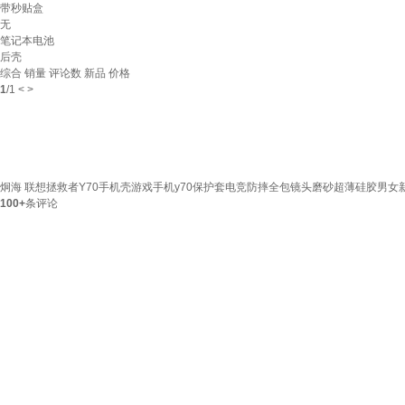
带秒贴盒
无
笔记本电池
后壳
综合
销量
评论数
新品
价格
1
/
1
<
>
炯海 联想拯救者Y70手机壳游戏手机y70保护套电竞防摔全包镜头磨砂超薄硅胶男女
100+
条评论