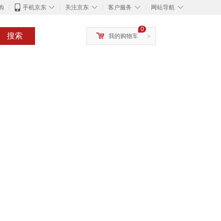
◇
◇
◇
◇
购
手机京东
关注京东
客户服务
网站导航
0
搜索
我的购物车
>