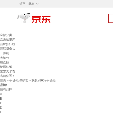
◇
送至：
北京
全部分类
京东知识库
品牌排行榜
普联摄像头
一体机
收纳包
键盘贴
键帽贴纸
京东美术馆
当前位置：
首页
>
手机壳/保护套
> 联想a860e手机壳
品牌:
所有品牌
A
B
C
D
E