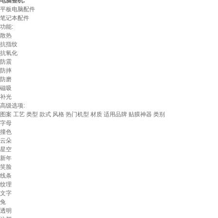
电脑整机:
平板电脑配件
笔记本配件
功能:
散热
抗指纹
抗氧化
防震
防摔
防磨
磁吸
补光
高级选项:
图案
工艺
类型
款式
风格
热门机型
材质
适用品牌
贴膜神器
类别
字母
撞色
云朵
星空
新年
笑脸
线条
纹理
文字
兔
透明