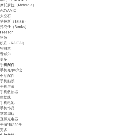
摩托罗拉（Motorola）
AOYAMIC
太空石
塔拉斯（Talasi）
邦克仕（Benks）
Freeson
纽致
凯彩（KAICAI）
智思慧
音威尔
更多
手机配件:
手机壳/保护套
创意配件
手机贴膜
手机屏幕
手机散热器
数据线
手机电池
手机饰品
苹果周边
直插充电器
手游辅助配件
更多