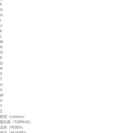
F
G
H
I
J
K
L
M
N
O
P
Q
R
S
T
U
V
W
X
Y
Z
联想（Lenovo）
图拉斯（TORRAS）
品胜（PISEN）
华为（HUAWEI）