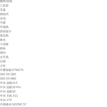
腕带/挂绳
三折款
无盖
钱包式
全包
可爱
中国风
原创设计
英伦风
夜光
小清新
商务
简约
文艺风
日韩
少女
中重智能 KTW276
360 OS Q80
360 OS M80
中兴 远航41S
中兴 远航30 Pro
中兴 远航30
中兴 天机 A11
中兴 V70
中国移动 NZONE S7