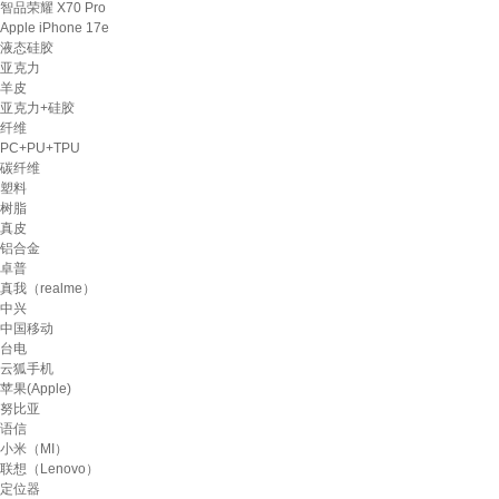
智品荣耀 X70 Pro
Apple iPhone 17e
液态硅胶
亚克力
羊皮
亚克力+硅胶
纤维
PC+PU+TPU
碳纤维
塑料
树脂
真皮
铝合金
卓普
真我（realme）
中兴
中国移动
台电
云狐手机
苹果(Apple)
努比亚
语信
小米（MI）
联想（Lenovo）
定位器