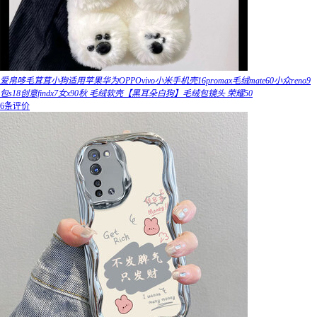
爱帛哆毛茸茸小狗适用苹果华为OPPOvivo小米手机壳16promax毛绒mate60小众reno9
包s18创意findx7女x90秋 毛绒软壳【黑耳朵白狗】毛绒包镜头 荣耀50
6条评价