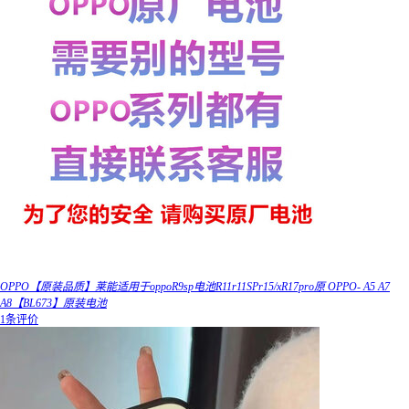
OPPO【原装品质】莱能适用于oppoR9sp电池R11r11SPr15/xR17pro原 OPPO- A5 A7
A8【BL673】原装电池
1条评价