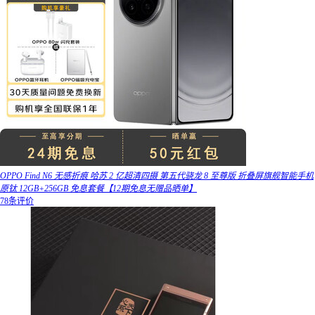
OPPO Find N6 无感折痕 哈苏 2 亿超清四摄 第五代骁龙 8 至尊版 折叠屏旗舰智能手机
原钛 12GB+256GB 免息套餐【12期免息无赠品晒单】
78条评价