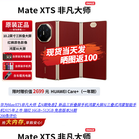
华为MateXTS非凡大师【24期免息】新品三折叠屏手机鸿蒙大屏AI三叠式鸿蒙智能手
机2025年上市 瑞红 16GB+512GB 免息版本24期
200条评价