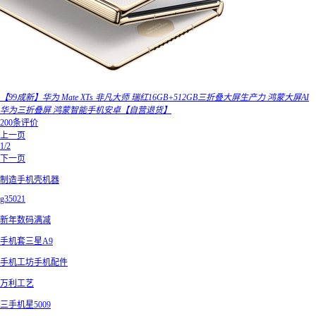
【99成新】华为 Mate XTs 非凡大师 瑞红16GB+512GB三折叠大屏生产力 鸿蒙大屏AI
华为三折叠屏 鸿蒙智能手机安卓【自营退货】
200条评价
上一页
1/2
下一页
制造手机壳机器
g35021
新年数码满减
手机套三星A9
手机工坊手机配件
万利工艺
三手机星5009