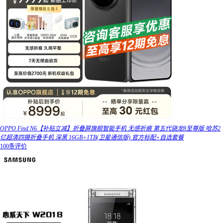
OPPO Find N6【补贴立减】折叠屏旗舰智能手机 无感折痕 第五代骁龙8至尊版 哈苏2
亿超清四摄折叠手机 深黑 16GB+1TB(卫星通信版) 官方标配+自选套餐
100条评价