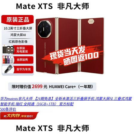
华为matexts非凡大师 【24期免息】全新未激活三折叠屏手机 鸿蒙大屏AI 三叠式鸿蒙
智能手机 瑞红 全网通（16GB+1TB） 官方标配
500条评价