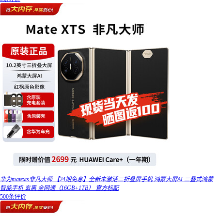
华为matexts非凡大师 【24期免息】全新未激活三折叠屏手机 鸿蒙大屏AI 三叠式鸿蒙
智能手机 玄黑 全网通（16GB+1TB） 官方标配
500条评价