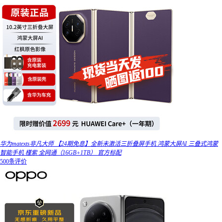
华为matexts非凡大师 【24期免息】全新未激活三折叠屏手机 鸿蒙大屏AI 三叠式鸿蒙
智能手机 槿紫 全网通（16GB+1TB） 官方标配
500条评价