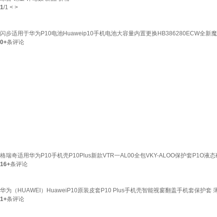
1
/
1
<
>
闪步适用于华为P10电池Huaweip10手机电池大容量内置更换HB386280ECW全新
0+
条评论
格瑞奇适用华为P10手机壳P10Plus新款VTR一AL00全包VKY-ALOO保护套P1O液态硅
16+
条评论
华为（HUAWEI）HuaweiP10原装皮套P10 Plus手机壳智能视窗翻盖手机套保护套 薄
1+
条评论