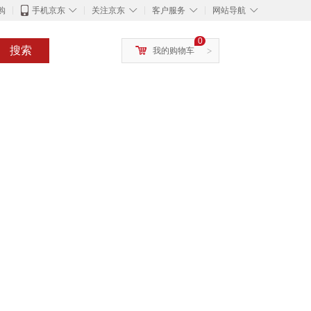
◇
◇
◇
◇
购
手机京东
关注京东
客户服务
网站导航
0
搜索
我的购物车
>