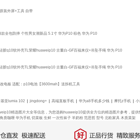
10黑原装外屏+工具 自带
款全包防摔 个性男女潮新品 5.1寸 华为P10 棕色 华为 P10
胶q10软外壳TL荣耀huaweip10 古董白-GF百福来仪+吊坠手绳 华为 P10
胶q10软外壳TL荣耀huaweip10 古董白-GF百福来仪+吊坠手绳 华为 P10
魔改电板 适配：p10电池【3600mah】送拆机工具
基亚lumia 102
|
jingdong+
|
高端直板手机
|
华为a8手机多少钱
|
摩托z手机
|
小
uaweip10精选图片大全等信息，为您选购huaweip10提供全方位的精选图片参考，
角质咖喱
华为手机
切菜板
生鲜
一次性袜子
羊奶粉
范思哲
型号
北欧家具
木质菜架
好
直发，极速配送
正品行货，精致服务