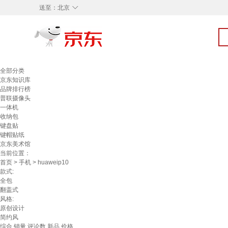
◇
送至：
北京
全部分类
京东知识库
品牌排行榜
普联摄像头
一体机
收纳包
键盘贴
键帽贴纸
京东美术馆
当前位置：
首页
>
手机
> huaweip10
款式:
全包
翻盖式
风格:
原创设计
简约风
综合
销量
评论数
新品
价格