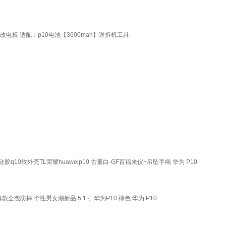
魔改电板 适配：p10电池【3600mah】送拆机工具
胶q10软外壳TL荣耀huaweip10 古董白-GF百福来仪+吊坠手绳 华为 P10
款全包防摔 个性男女潮新品 5.1寸 华为P10 棕色 华为 P10