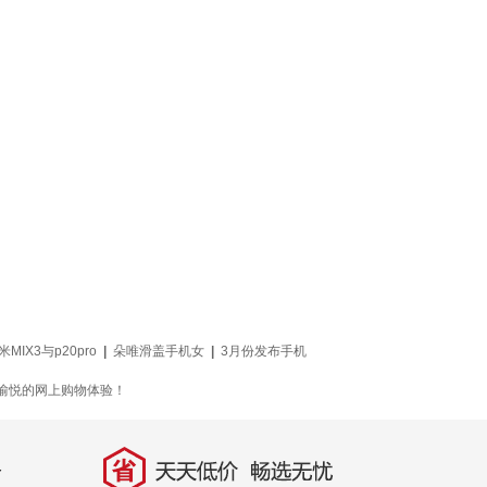
米MIX3与p20pro
|
朵唯滑盖手机女
|
3月份发布手机
提供愉悦的网上购物体验！
省
天天低价，畅选无忧