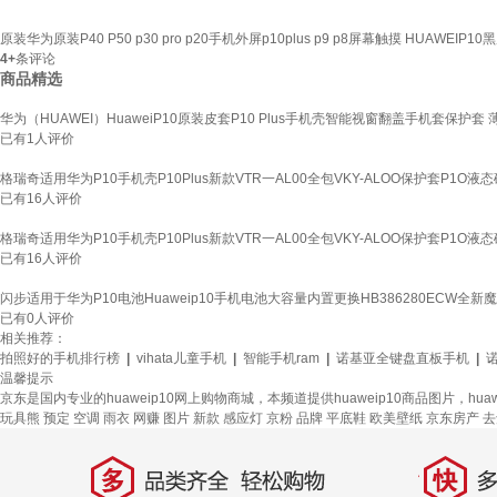
原装华为原装P40 P50 p30 pro p20手机外屏p10plus p9 p8屏幕触摸 HUAWEIP
4+
条评论
商品精选
华为（HUAWEI）HuaweiP10原装皮套P10 Plus手机壳智能视窗翻盖手机套保护套 薄
已有
1
人评价
格瑞奇适用华为P10手机壳P10Plus新款VTR一AL00全包VKY-ALOO保护套P1O液态硅
已有
16
人评价
格瑞奇适用华为P10手机壳P10Plus新款VTR一AL00全包VKY-ALOO保护套P1O液态硅
已有
16
人评价
闪步适用于华为P10电池Huaweip10手机电池大容量内置更换HB386280ECW全新
已有
0
人评价
相关推荐：
拍照好的手机排行榜
|
vihata儿童手机
|
智能手机ram
|
诺基亚全键盘直板手机
|
诺
温馨提示
京东是国内专业的huaweip10网上购物商城，本频道提供huaweip10商品图片，h
玩具熊
预定
空调
雨衣
网赚
图片
新款
感应灯
京粉
品牌
平底鞋
欧美壁纸
京东房产
去
多
快
品类齐全，轻松购物
多仓