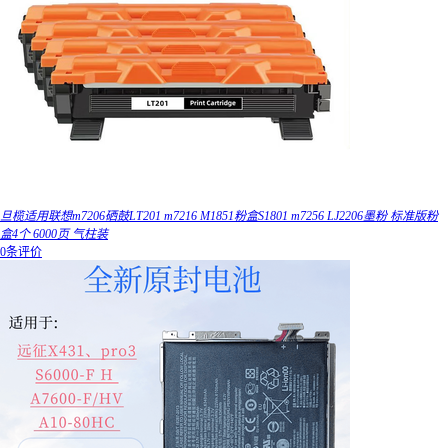
旦榄适用联想m7206硒鼓LT201 m7216 M1851粉盒S1801 m7256 LJ2206墨粉 标准版粉
盒4个 6000页 气柱装
0条评价