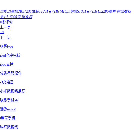
旦榄适用联想m7206硒鼓LT201 m7216 M1851粉盒S1801 m7256 LJ2206墨粉 标准版粉
盒4个 6000页 彩盒装
0条评价
上一页
1/1
下一页
联想type
ipad充电电线
ipod支持
优质吊码配件
r3充电器
小米数据线推荐
联想手机x6
魅族mate2
l黑莓手机
科拜数据线