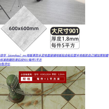
琼华（qionghua）pvc地板革防水泥地直接铺地板贴自粘石塑木地板胶自己铺加厚耐磨
标准耐磨防滑石纹901/每件5平方
0条评价