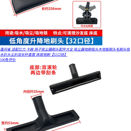
蓬间雀 适配亿力 卡赫 扬子吸尘器刷头配件大全 吸尘器地刷吸头木地板刷头毛刷头吸
水扒头尘扒加长杆直管 床底地刷【32口径】
100条评价