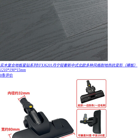
实木复合地板星钻系列YFXJ6201丹宁轻奢新中式北欧多种风格耐地热抗变形（裸板）
1210*190*15mm
0条评价