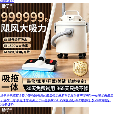
200条评价
扬子杨子旗舰大吸力吸地毯电源式家用吸尘器宠物毛发地板干湿拖吹一体吸尘器家用
干湿吹三用 家用洗地 新品上市—居家款 25L米白色顶配+6米电源线【1500W峰值】
200条评价