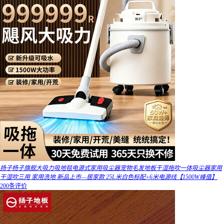
扬子杨子旗舰大吸力吸地毯电源式家用吸尘器宠物毛发地板干湿拖吹一体吸尘器家用
干湿吹三用 家用洗地 新品上市—居家款 25L米白色标配+6米电源线【1500W峰值】
200条评价