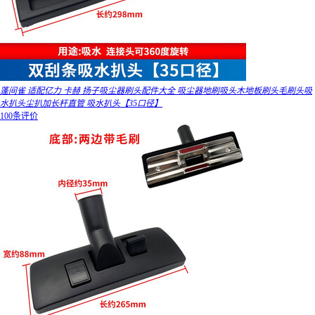
蓬间雀 适配亿力 卡赫 扬子吸尘器刷头配件大全 吸尘器地刷吸头木地板刷头毛刷头吸
水扒头尘扒加长杆直管 吸水扒头【35口径】
100条评价