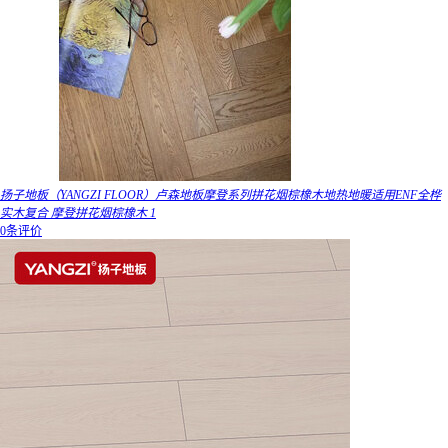
扬子地板（YANGZI FLOOR）卢森地板摩登系列拼花烟棕橡木地热地暖适用ENF全桦
实木复合 摩登拼花烟棕橡木 1
0条评价