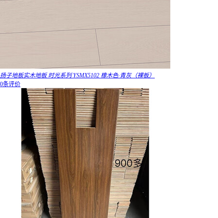
扬子地板实木地板 时光系列 YSMX5102 橡木色·青灰（裸板）
0条评价