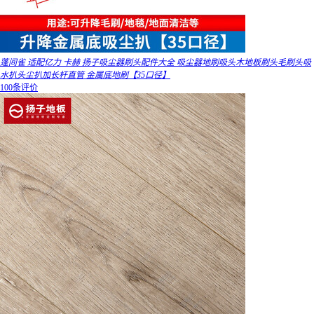
蓬间雀 适配亿力 卡赫 扬子吸尘器刷头配件大全 吸尘器地刷吸头木地板刷头毛刷头吸
水扒头尘扒加长杆直管 金属底地刷【35口径】
100条评价