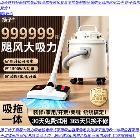
山头林村各品牌地板出售圣象等强化复合木地板耐磨环保防水商用家用二手 扬子强化
复合 1
0条评价
扬子杨子旗舰大吸力吸地毯电源式家用吸尘器宠物毛发地板干湿拖吹一体吸尘器家用
干湿吹三用 家用洗地 新品上市—居家款 25L米白色旗舰+6米电源线【1500W峰值】