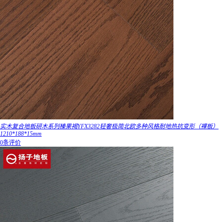
实木复合地板研木系列榛果褐YFX3282轻奢极简北欧多种风格耐地热抗变形（裸板）
1210*188*15mm
0条评价