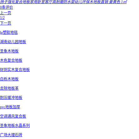
扬子强化复合地板家用卧室客厅高耐磨防水婴幼儿环保木地板直销 姜黄色 1㎡
0条评价
上一页
1/2
下一页
lg塑胶地毯
湖南幼儿园地板
圣象木地板
木色复合地板
财到实木复合地板
白栎木地板
去除地板革
耐压缓冲地板
pvc地板加厚
空调通风复合板
圣象地板水晶系列
广场大理石砖