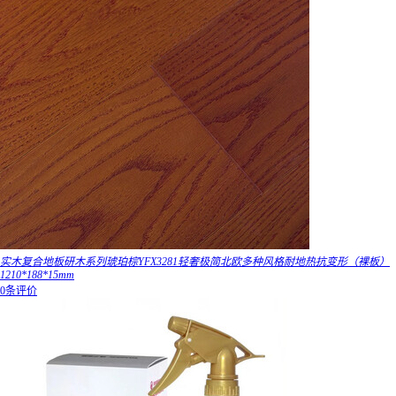
实木复合地板研木系列琥珀棕YFX3281轻奢极简北欧多种风格耐地热抗变形（裸板）
1210*188*15mm
0条评价