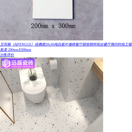
艾风格（AIFENGGE）经典款20x30纯白瓷片墙砖客厅厨房厕所阳台餐厅简约时尚工程
批发 200mmX300mm
20条评价