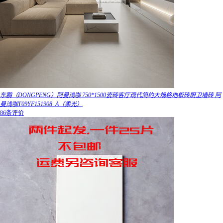
东鹏（DONGPENG）阿曼浅咖 750*1500瓷砖客厅现代简约大规格地板砖厨卫墙砖 阿
曼浅咖T09YF151908_A（柔光）
86条评价