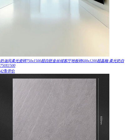
奶油风柔光瓷砖750x1500超白胚金丝绒客厅地板砖600x1200超晶釉 柔光奶白
750X1500
42条评价