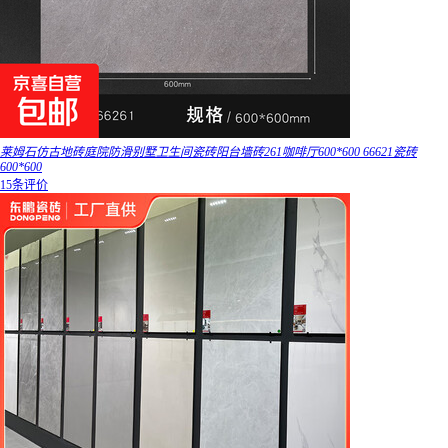
莱姆石仿古地砖庭院防滑别墅卫生间瓷砖阳台墙砖261咖啡厅600*600 66621瓷砖
600*600
15条评价