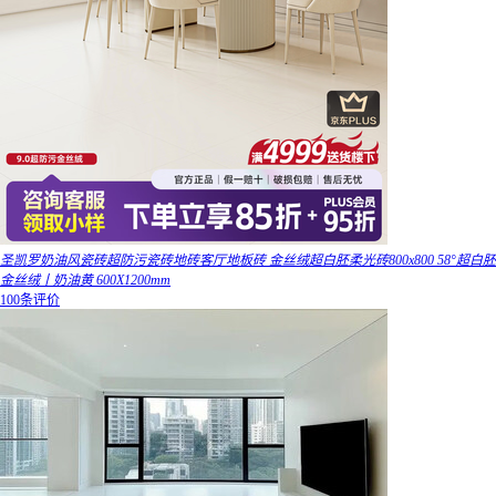
圣凯罗奶油风瓷砖超防污瓷砖地砖客厅地板砖 金丝绒超白胚柔光砖800x800 58°超白胚
金丝绒丨奶油黄 600X1200mm
100条评价