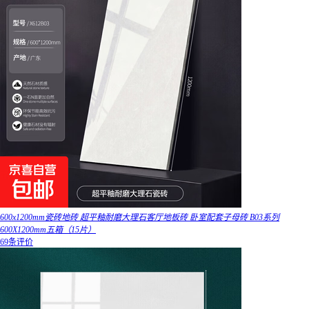
600x1200mm瓷砖地砖 超平釉耐磨大理石客厅地板砖 卧室配套子母砖 B03系列
600X1200mm五箱（15片）
69条评价