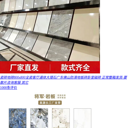
瓷砖地砖800x800全瓷客厅通体大理石广东佛山防滑地板砖卧室磁砖 正常整箱发货-要
散片咨询客服 其它
1000条评价