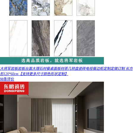
大将军岩板岩板台面大理石材餐桌面板材茶几转盘瓷砖电视餐边柜定制定做订制 长方
形120*60cm【支持更多尺寸颜色形状定制】
98条评价