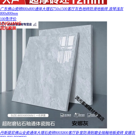
广东佛山瓷砖800x800通体大理石750x1500客厅灰色地砖防滑地板砖 浪琴浅灰
800x800mm
100条评价
丹斯提尼佛山全瓷通体大理石瓷砖800X800客厅卧室防滑耐磨全抛釉地板瓷砖 安娜灰