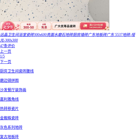
远晶卫生间浴室瓷砖300x600亮面水磨石地砖厨房墙砖广东地板砖广东 5537地砖-哑
光-300x300
47条评价
上一页
1/5
下一页
厨房卫生间瓷砖腰线
磨边镜拼图
沙发餐厅装饰画
嘉利雅角线
热转移瓷片
金蜘蛛瓷砖
灰色系列地砖
复古地板砖