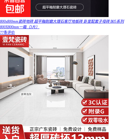
800x800mm瓷砖地砖 超平釉耐磨大理石客厅地板砖 卧室配套子母砖 B05系列
800X800mm一箱（3片）
77条评价