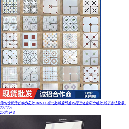
佛山仓现代艺术小花砖 300x300哑光防滑瓷砖室内厨卫浴室阳台地砖 拍下备注型号1
300*300
200条评价