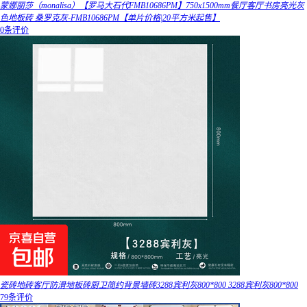
蒙娜丽莎（monalisa）【罗马大石代FMB10686PM】750x1500mm餐厅客厅书房亮光灰
色地板砖 桑罗克灰-FMB10686PM【单片价格|20平方米起售】
0条评价
瓷砖地砖客厅防滑地板砖厨卫简约背景墙砖3288宾利灰800*800 3288宾利灰800*800
79条评价