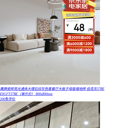
鹰牌瓷砖亮光通体大理石纹灰色客餐厅大板子母版墙地砖 伯克灰37BE
E0GFT37BE（单片价） 800x800mm
200条评价