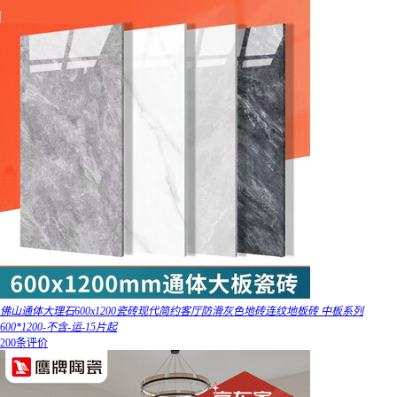
佛山通体大理石600x1200瓷砖现代简约客厅防滑灰色地砖连纹地板砖 中板系列
600*1200-不含-运-15片起
200条评价