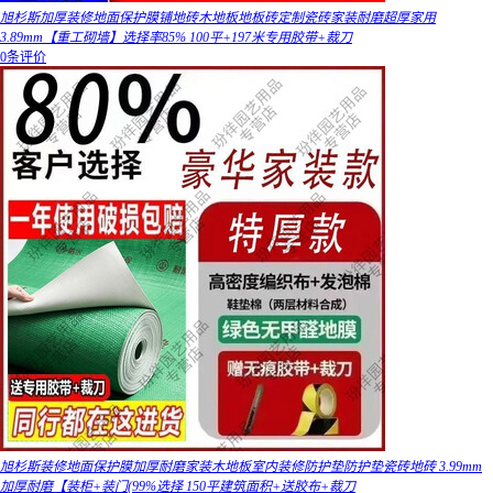
旭杉斯加厚装修地面保护膜铺地砖木地板地板砖定制瓷砖家装耐磨超厚家用
3.89mm【重工砌墙】选择率85% 100平+197米专用胶带+裁刀
0条评价
旭杉斯装修地面保护膜加厚耐磨家装木地板室内装修防护垫防护垫瓷砖地砖 3.99mm
加厚耐磨【装柜+装门(99%选择 150平建筑面积+送胶布+裁刀