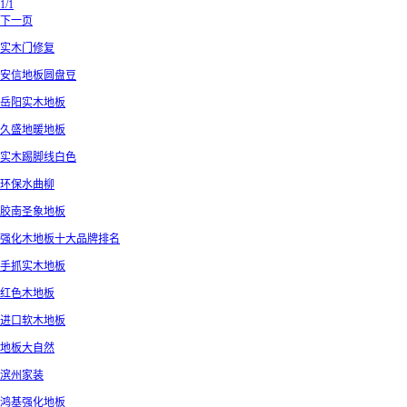
1/1
下一页
实木门修复
安信地板圆盘豆
岳阳实木地板
久盛地暖地板
实木踢脚线白色
环保水曲柳
胶南圣象地板
强化木地板十大品牌排名
手抓实木地板
红色木地板
进口软木地板
地板大自然
滨州家装
鸿基强化地板