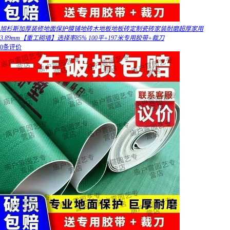
旭杉斯加厚装修地面保护膜铺地砖木地板地板砖定制瓷砖家装耐磨超厚家用
3.89mm【重工砌墙】选择率85% 100平+197米专用胶带+裁刀
0条评价