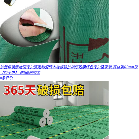
妙普乐装修地面保护膜定制瓷砖木地板防护加厚地膜红色保护垫家装 真材质4.0mm厚
【80平方】 送160米胶带
0条评价