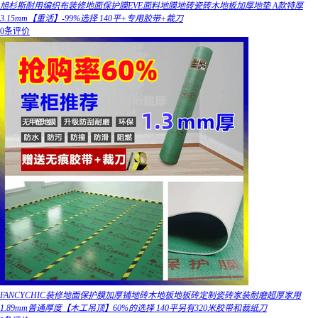
旭杉斯耐用编织布装修地面保护膜EVE面料地膜地砖瓷砖木地板加厚地垫 A款特厚
3.15mm【重活】-99%选择 140平+专用胶带+裁刀
0条评价
FANCYCHIC装修地面保护膜加厚铺地砖木地板地板砖定制瓷砖家装耐磨超厚家用
1.89mm普通厚度【木工吊顶】60%的选择 140平另有320米胶带和裁纸刀