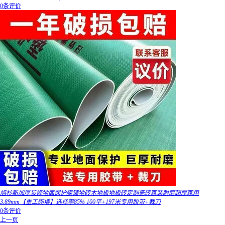
0条评价
旭杉斯加厚装修地面保护膜铺地砖木地板地板砖定制瓷砖家装耐磨超厚家用
3.89mm【重工砌墙】选择率85% 100平+197米专用胶带+裁刀
0条评价
上一页