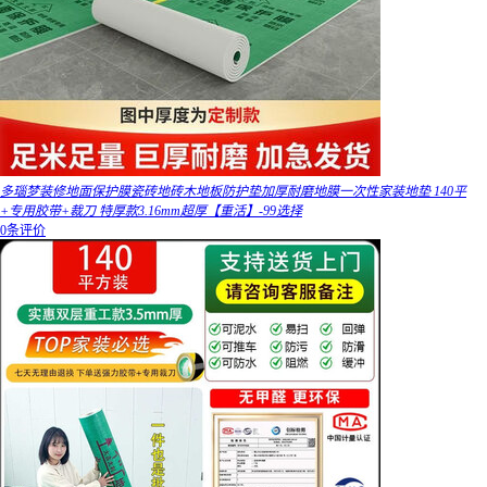
多瑙梦装修地面保护膜瓷砖地砖木地板防护垫加厚耐磨地膜一次性家装地垫 140平
+专用胶带+裁刀 特厚款3.16mm超厚【重活】-99选择
0条评价