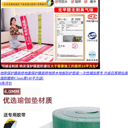
地砖保护膜装修地面保护膜瓷砖地砖木地板防护垫装一次性铺加厚专 升级巨厚钢化高
强耐磨款4.5mm厚140平方送1
0条评价