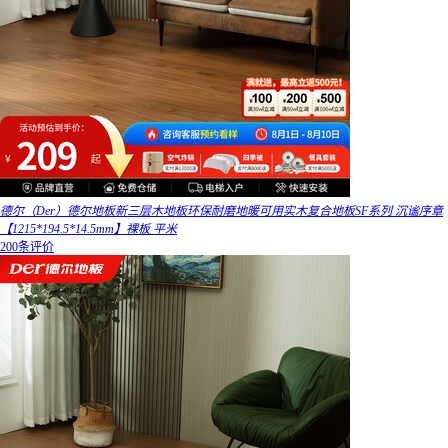
德尔（Der）德尔地板新三层木地板环保耐磨地暖可用实木复合地板SF系列 沉谧序章
【1215*194.5*14.5mm】裸板 平米
200条评价