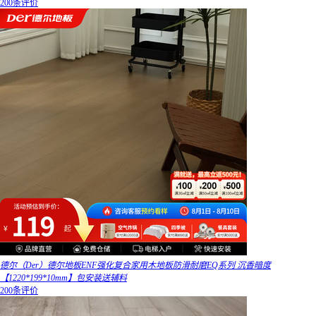
200条评价
德尔（Der）德尔地板ENF强化复合家用木地板防滑耐磨EQ系列 沉香暗度
【1220*199*10mm】包安装送辅料
200条评价