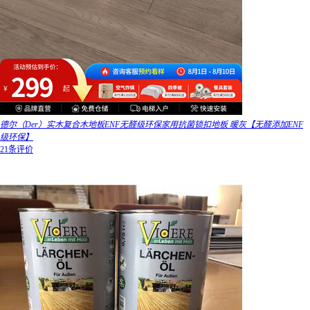
德尔（Der）实木复合木地板ENF无醛级环保家用抗菌锁扣地板 暖灰【无醛添加ENF
级环保】
21条评价