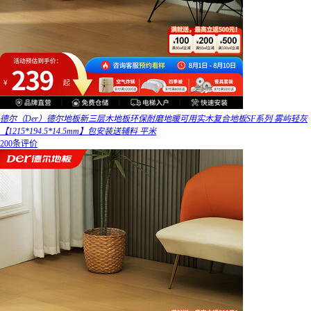
德尔（Der）德尔地板新三层木地板环保耐磨地暖可用实木复合地板SF系列 雾屿轻灰
【1215*194.5*14.5mm】包安装送辅料 平米
200条评价