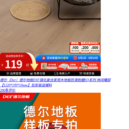
德尔（Der）德尔地板ENF强化复合家用木地板防滑耐磨EQ系列 林间曦踪
【1220*199*10mm】包安装送辅料
200条评价