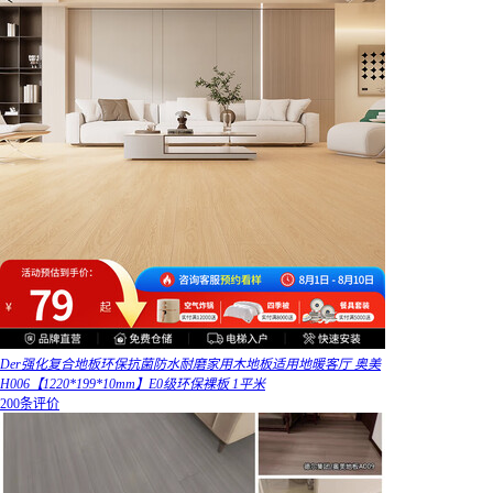
Der强化复合地板环保抗菌防水耐磨家用木地板适用地暖客厅 奥美
H006【1220*199*10mm】E0级环保裸板 1平米
200条评价