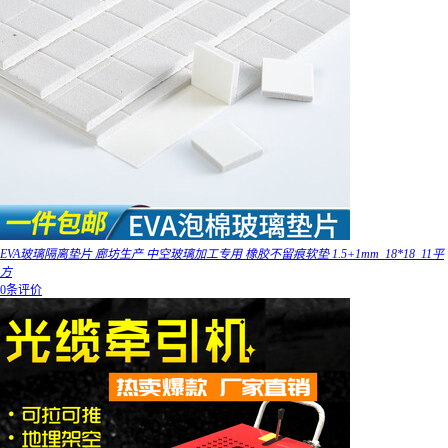
EVA玻璃隔离垫片 廊坊生产 中空玻璃加工专用 橡胶不留痕软垫 1.5+1mm_18*18_11平
方
0条评价