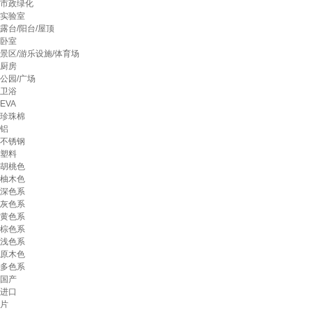
市政绿化
实验室
露台/阳台/屋顶
卧室
景区/游乐设施/体育场
厨房
公园/广场
卫浴
EVA
珍珠棉
铝
不锈钢
塑料
胡桃色
柚木色
深色系
灰色系
黄色系
棕色系
浅色系
原木色
多色系
国产
进口
片