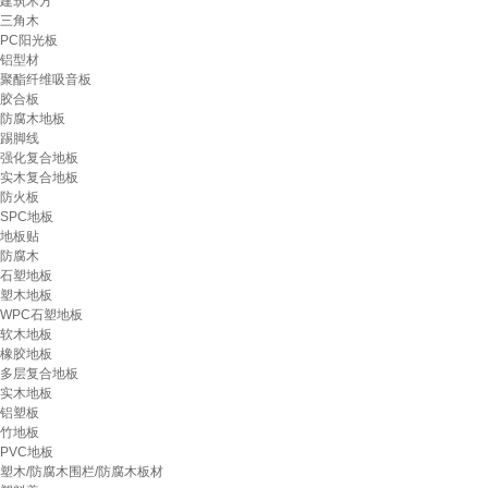
建筑木方
三角木
PC阳光板
铝型材
聚酯纤维吸音板
胶合板
防腐木地板
踢脚线
强化复合地板
实木复合地板
防火板
SPC地板
地板贴
防腐木
石塑地板
塑木地板
WPC石塑地板
软木地板
橡胶地板
多层复合地板
实木地板
铝塑板
竹地板
PVC地板
塑木/防腐木围栏/防腐木板材