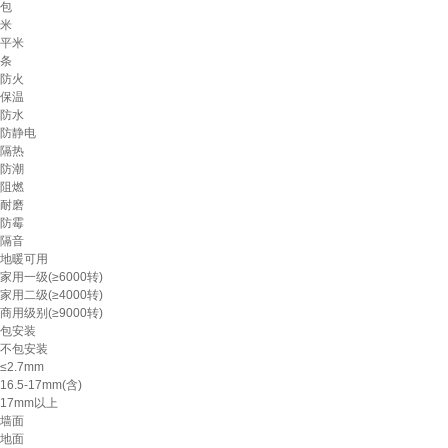
包
米
平米
条
防火
保温
防水
防静电
隔热
防潮
阻燃
耐磨
防霉
隔音
地暖可用
家用一级(≥6000转)
家用二级(≥4000转)
商用级别(≥9000转)
包安装
不包安装
≤2.7mm
16.5-17mm(含)
17mm以上
墙面
地面