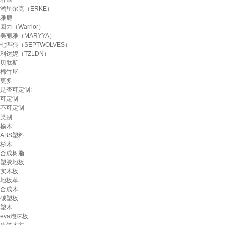
鸿星尔克（ERKE）
雅鹿
回力（Warrior）
美丽雅（MARYYA）
七匹狼（SEPTWOLVES）
利达妮（TZLDN）
贝肽斯
棉竹屋
更多
是否可定制:
可定制
不可定制
类别:
榆木
ABS塑料
杉木
合成树脂
塑胶地板
实木板
地板革
合成木
碳塑板
塑木
eva泡沫板