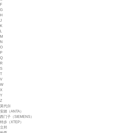
F
G
H
J
K
L
M
N
O
P
Q
R
S
T
V
W
X
Y
Z
莫代尔
安踏（ANTA）
西门子（SIEMENS）
特步（XTEP）
立邦
朴西