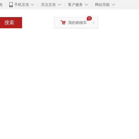
◇
◇
◇
◇
购
手机京东
关注京东
客户服务
网站导航
0
搜索
我的购物车
>