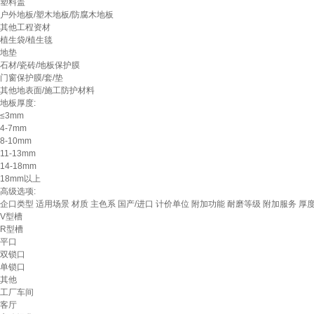
塑料盖
户外地板/塑木地板/防腐木地板
其他工程资材
植生袋/植生毯
地垫
石材/瓷砖/地板保护膜
门窗保护膜/套/垫
其他地表面/施工防护材料
地板厚度:
≤3mm
4-7mm
8-10mm
11-13mm
14-18mm
18mm以上
高级选项:
企口类型
适用场景
材质
主色系
国产/进口
计价单位
附加功能
耐磨等级
附加服务
厚
V型槽
R型槽
平口
双锁口
单锁口
其他
工厂车间
客厅