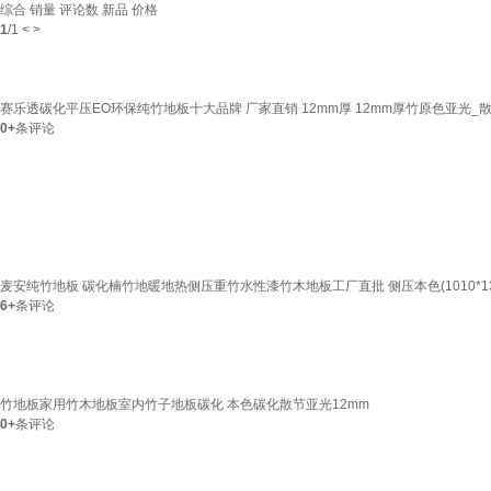
综合
销量
评论数
新品
价格
1
/
1
<
>
赛乐透碳化平压EO环保纯竹地板十大品牌 厂家直销 12mm厚 12mm厚竹原色亚光_散
0+
条评论
麦安纯竹地板 碳化楠竹地暖地热侧压重竹水性漆竹木地板工厂直批 侧压本色(1010*132
6+
条评论
竹地板家用竹木地板室内竹子地板碳化 本色碳化散节亚光12mm
0+
条评论