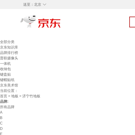
◇
送至：
北京
全部分类
京东知识库
品牌排行榜
普联摄像头
一体机
收纳包
键盘贴
键帽贴纸
京东美术馆
当前位置：
首页
>
地板
> 济宁竹地板
品牌:
所有品牌
A
B
C
D
E