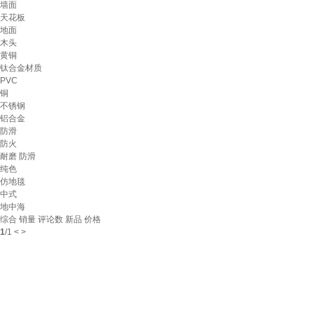
墙面
天花板
地面
木头
黄铜
钛合金材质
PVC
铜
不锈钢
铝合金
防滑
防火
耐磨 防滑
纯色
仿地毯
中式
地中海
综合
销量
评论数
新品
价格
1
/
1
<
>