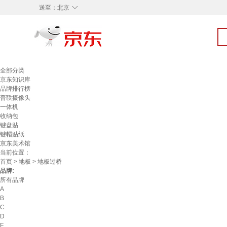
◇
送至：
北京
全部分类
京东知识库
品牌排行榜
普联摄像头
一体机
收纳包
键盘贴
键帽贴纸
京东美术馆
当前位置：
首页
>
地板
> 地板过桥
品牌:
所有品牌
A
B
C
D
F