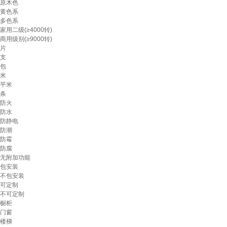
原木色
黄色系
多色系
家用二级(≥4000转)
商用级别(≥9000转)
片
支
包
米
平米
条
防火
防水
防静电
防潮
防霉
防腐
无附加功能
包安装
不包安装
可定制
不可定制
橱柜
门窗
楼梯