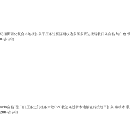
纪俪田强化复合木地板扣条平压条过桥隔断收边条压条双边接缝收口条自粘 纯白色 带胶
0+
条评论
oein自粘T型门口压条过门槛条木纹PVC收边条过桥木地板瓷砖接缝平扣条 泰柚木 带胶送锯
200+
条评论