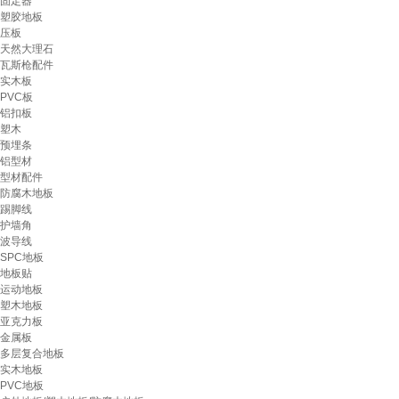
固定器
塑胶地板
压板
天然大理石
瓦斯枪配件
实木板
PVC板
铝扣板
塑木
预埋条
铝型材
型材配件
防腐木地板
踢脚线
护墙角
波导线
SPC地板
地板贴
运动地板
塑木地板
亚克力板
金属板
多层复合地板
实木地板
PVC地板