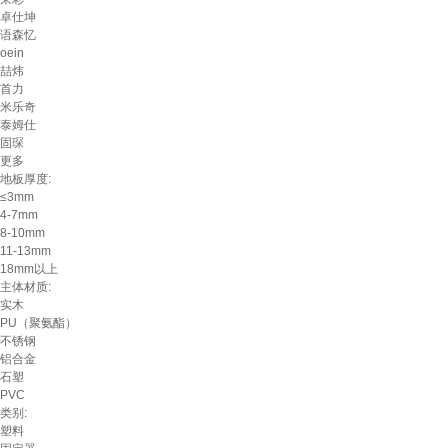
卓仕坤
语森忆
oein
喆炜
首力
米乐奇
泰姆仕
固琛
更多
地板厚度:
≤3mm
4-7mm
8-10mm
11-13mm
18mm以上
主体材质:
实木
PU（聚氨酯）
不锈钢
铝合金
石塑
PVC
类别:
塑料