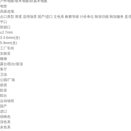
户外地板/塑木地板/防腐木地板
地垫
高级选项:
企口类型
厚度
适用场景
国产/进口
主色系
耐磨等级
计价单位
附加功能
附加服务
是
平口
双锁口
≤2.7mm
3-3.6mm(含)
5-9mm(含)
工厂车间
实验室
楼梯
露台/阳台/屋顶
客厅
卫浴
公园/广场
厨房
卧室
阳台
运动场馆
国产
进口
胡桃色
深色系
灰色系