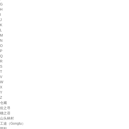
G
H
I
J
K
L
M
N
O
P
Q
R
S
T
V
W
X
Y
Z
仓藏
佐之寻
穗之语
山头林村
工途（Gongtu）
荣彩