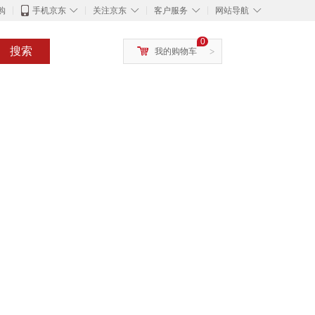
◇
◇
◇
◇
购
手机京东
关注京东
客户服务
网站导航
0
搜索
我的购物车
>