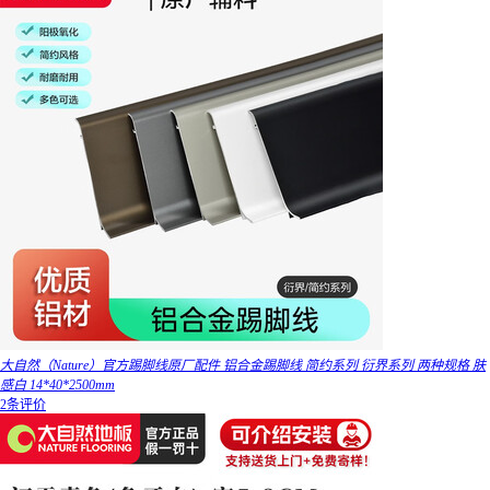
大自然（Nature）官方踢脚线原厂配件 铝合金踢脚线 简约系列 衍界系列 两种规格 肤
感白 14*40*2500mm
2条评价