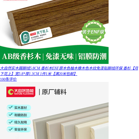
大自然实木踢脚线5.8CM 香杉木ENF原木色柚木橡木色木纹免漆贴脚线环保 香杉【月
下花上】宽5.8*厚1.3CM 1件1米【满20米包邮】
100条评价