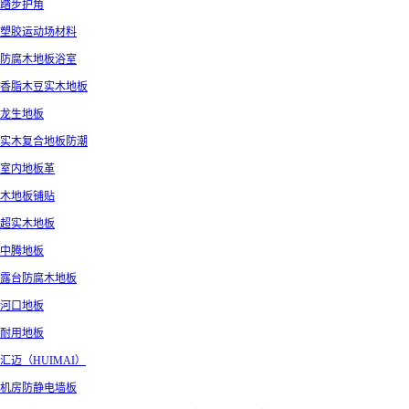
踏步护角
塑胶运动场材料
防腐木地板浴室
香脂木豆实木地板
龙生地板
实木复合地板防潮
室内地板革
木地板铺贴
超实木地板
中腾地板
露台防腐木地板
河口地板
耐用地板
汇迈（HUIMAI）
机房防静电墙板