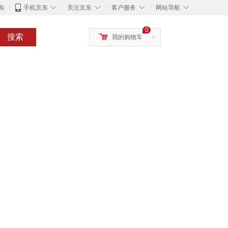
◇
◇
◇
◇
购
手机京东
关注京东
客户服务
网站导航
0
搜索
我的购物车
>