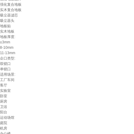
强化复合地板
实木复合地板
吸尘器滤芯
吸尘器头
地板贴
实木地板
地板厚度:
≤3mm
8-10mm
11-13mm
企口类型:
双锁口
单锁口
适用场景:
工厂车间
客厅
实验室
卧室
厨房
卫浴
阳台
运动场馆
庭院
机房
办公楼