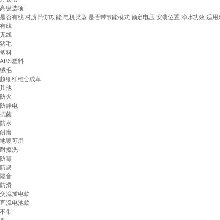
高级选项:
是否有线
材质
附加功能
电机类型
是否带节能模式
额定电压
安装位置
净水功效
适用
有线
无线
猪毛
塑料
ABS塑料
绒毛
超细纤维合成革
其他
防火
防静电
抗菌
防水
耐磨
地暖可用
耐擦洗
防霉
防腐
隔音
防滑
交流插电款
直流电池款
不带