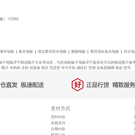
） YZ366
海市地板
|
栎木地板
|
湖北塑木防水地板
|
燃烧地板
|
黄冈强化复合地板
|
仿古地
扬子地板济宁精选图片大全等信息，为您选购扬子地板济宁提供全方位的精选图片参
产
图片
羊奶粉
京粉
切菜板
雨衣
范思哲
华为手机
感应灯
空调
去角质咖喱
新款
型号
好
直发，极速配送
正品行货，精致服务
支付方式
货到付款
在线支付
分期付款