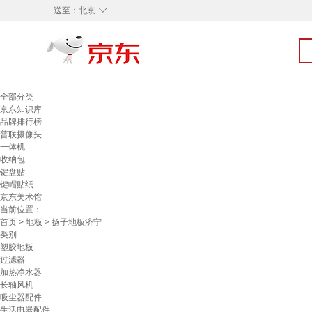
◇
送至：
北京
全部分类
京东知识库
品牌排行榜
普联摄像头
一体机
收纳包
键盘贴
键帽贴纸
京东美术馆
当前位置：
首页
>
地板
> 扬子地板济宁
类别:
塑胶地板
过滤器
加热净水器
长轴风机
吸尘器配件
生活电器配件