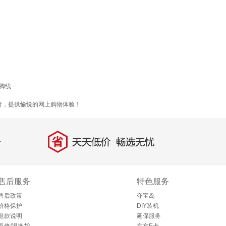
脚线
考，提供愉悦的网上购物体验！
省
天天低价，畅选无忧
售后服务
特色服务
售后政策
夺宝岛
价格保护
DIY装机
退款说明
延保服务