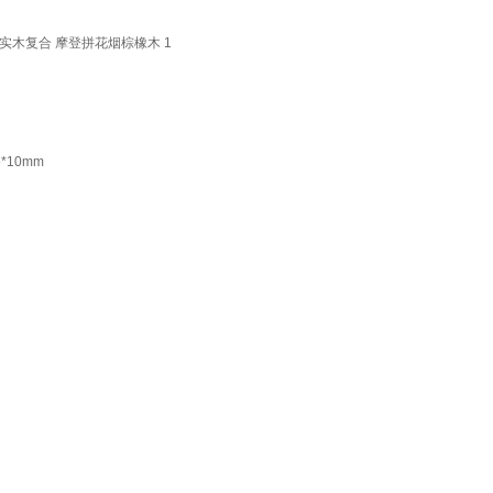
实木复合 摩登拼花烟棕橡木 1
*10mm