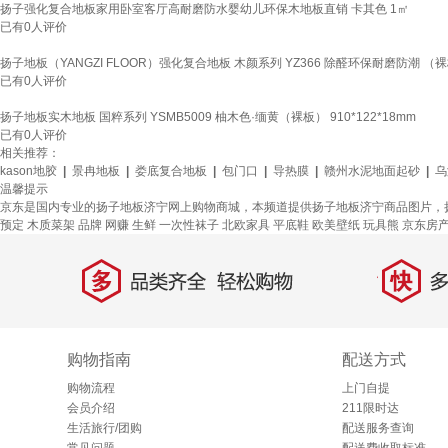
扬子强化复合地板家用卧室客厅高耐磨防水婴幼儿环保木地板直销 卡其色 1㎡
已有
0
人评价
扬子地板（YANGZI FLOOR）强化复合地板 木颜系列 YZ366 除醛环保耐磨防潮 （裸板
已有
0
人评价
扬子地板实木地板 国粹系列 YSMB5009 柚木色·缅黄（裸板） 910*122*18mm
已有
0
人评价
相关推荐：
kason地胶
|
景冉地板
|
娄底复合地板
|
包门口
|
导热膜
|
赣州水泥地面起砂
|
乌
温馨提示
京东是国内专业的扬子地板济宁网上购物商城，本频道提供扬子地板济宁商品图片，
预定
木质菜架
品牌
网赚
生鲜
一次性袜子
北欧家具
平底鞋
欧美壁纸
玩具熊
京东房
多
快
品类齐全，轻松购物
多仓
购物指南
配送方式
购物流程
上门自提
会员介绍
211限时达
生活旅行/团购
配送服务查询