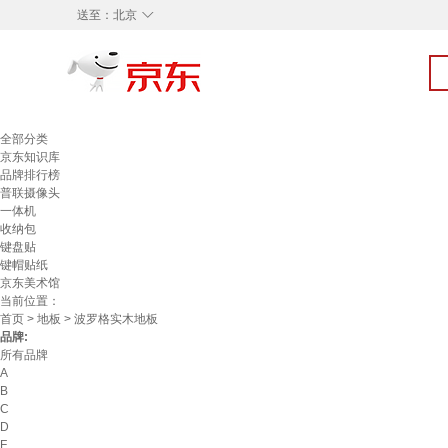
◇
送至：
北京
全部分类
京东知识库
品牌排行榜
普联摄像头
一体机
收纳包
键盘贴
键帽贴纸
京东美术馆
当前位置：
首页
>
地板
> 波罗格实木地板
品牌:
所有品牌
A
B
C
D
F