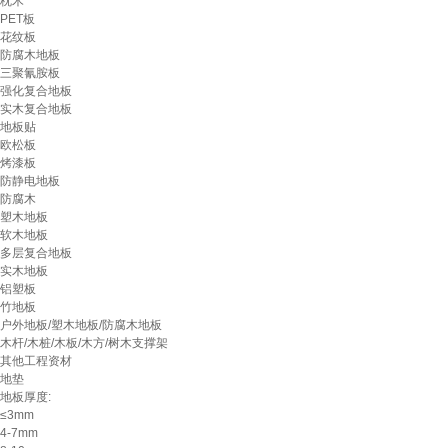
枕木
PET板
花纹板
防腐木地板
三聚氰胺板
强化复合地板
实木复合地板
地板贴
欧松板
烤漆板
防静电地板
防腐木
塑木地板
软木地板
多层复合地板
实木地板
铝塑板
竹地板
户外地板/塑木地板/防腐木地板
木杆/木桩/木板/木方/树木支撑架
其他工程资材
地垫
地板厚度:
≤3mm
4-7mm