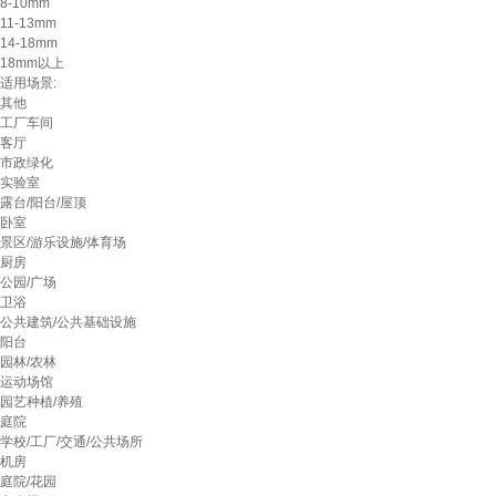
8-10mm
11-13mm
14-18mm
18mm以上
适用场景:
其他
工厂车间
客厅
市政绿化
实验室
露台/阳台/屋顶
卧室
景区/游乐设施/体育场
厨房
公园/广场
卫浴
公共建筑/公共基础设施
阳台
园林/农林
运动场馆
园艺种植/养殖
庭院
学校/工厂/交通/公共场所
机房
庭院/花园