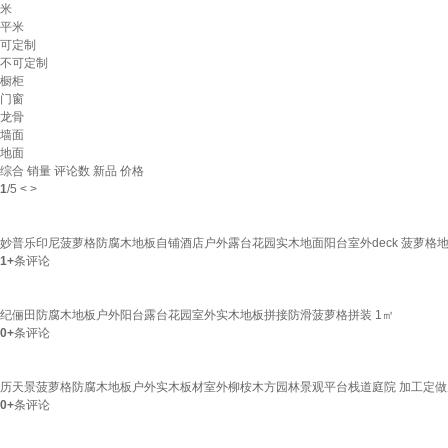
米
平米
可定制
不可定制
橱柜
门窗
龙骨
墙面
地面
综合
销量
评论数
新品
价格
1
/
5
<
>
妙普乐印尼菠萝格防腐木地板自铺酒店户外露台花园实木地面阳台室外deck 菠萝格地板3
1+
条评论
纪俪田防腐木地板户外阳台露台花园室外实木地板拼接防滑菠萝格拼装 1㎡
0+
条评论
历天景菠萝格防腐木地板户外实木板材室外柳桉木方园林景观平台栈道庭院 加工定做
0+
条评论