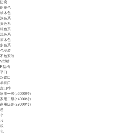
防腐
胡桃色
柚木色
深色系
黄色系
棕色系
浅色系
原木色
多色系
包安装
不包安装
V型槽
R型槽
平口
双锁口
单锁口
虎口榫
家用一级(≥6000转)
家用二级(≥4000转)
商用级别(≥9000转)
卷
个
片
根
包