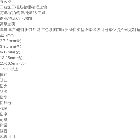
办公楼
工程施工/现场整理/清理运输
河道/湖泊/海洋/池塘/人工湖
商业/酒店/园区/物业
高级选项:
厚度
国产/进口
附加功能
主色系
附加服务
企口类型
耐磨等级
计价单位
是否可定制
≤2.7mm
2.7-3mm(含)
3-3.6mm(含)
9-12mm(含)
12-15mm(含)
15-16.5mm(含)
17mm以上
国产
进口
防火
绝缘
防水
防静电
抗菌
防潮
耐磨
防霉
隔音
地暖可用