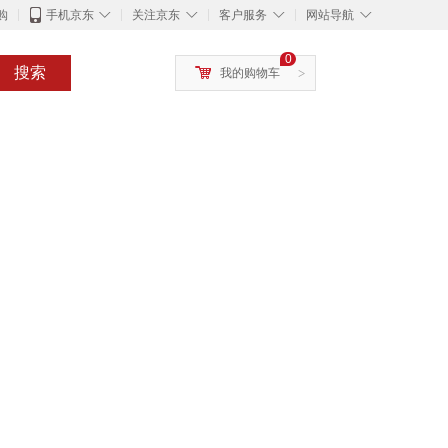
◇
◇
◇
◇
购
手机京东
关注京东
客户服务
网站导航
0
搜索
我的购物车
>