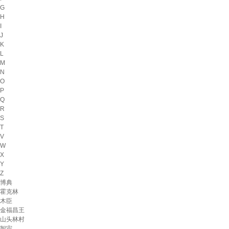
G
H
I
J
K
L
M
N
O
P
Q
R
S
T
V
W
X
Y
Z
博典
霍克林
木臣
金福昌王
山头林村
智宙