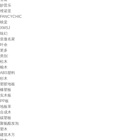
妙普乐
维诺亚
FANCYCHIC
映棠
XMSJ
咏幻
皇傲名家
叶余
更多
类别:
松木
榆木
ABS塑料
杉木
塑胶地板
橡塑板
实木板
PP板
地板革
合成木
碳塑板
聚氨酯发泡
塑木
建筑木方